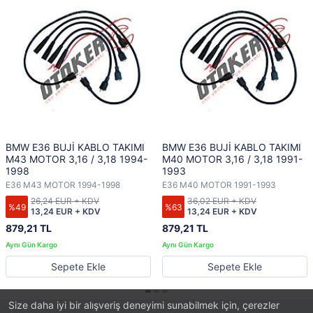
BMW E36 BUJİ KABLO TAKIMI
BMW E36 BUJİ KABLO TAKIMI
M43 MOTOR 3,16 / 3,18 1994-
M40 MOTOR 3,16 / 3,18 1991-
1998
1993
E36 M43 MOTOR 1994-1998
E36 M40 MOTOR 1991-1993
26,24 EUR + KDV
36,02 EUR + KDV
%49
%63
13,24 EUR + KDV
13,24 EUR + KDV
879,21 TL
879,21 TL
Sepete Ekle
Sepete Ekle
Size daha iyi bir alışveriş deneyimi sunabilmek için, çerezler