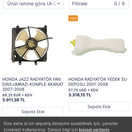
Filtrele
0 / 9
HONDA JAZZ RADYATÖR FAN
HONDA RADYATÖR YEDEK SU
DAVLUMBAZI KOMPLE 4KANAT
DEPOSU 2001-2008
2007-2008
57,75 USD + KDV
3.318,15 TL
89,25 EUR + KDV
5.911,38 TL
Sepete Ekle
Sepete Ekle
Size daha iyi bir alışveriş deneyimi sunabilmek için, çerezler
1
(cookies) kullanıyoruz. Detaylı bilgi için
kişisel verilerin