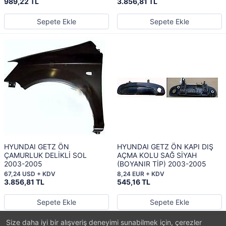
989,22 TL
3.856,81 TL
Sepete Ekle
Sepete Ekle
HYUNDAI GETZ ÖN
HYUNDAI GETZ ÖN KAPI DIŞ
ÇAMURLUK DELİKLİ SOL
AÇMA KOLU SAĞ SİYAH
2003-2005
(BOYANIR TİP) 2003-2005
67,24 USD + KDV
8,24 EUR + KDV
3.856,81 TL
545,16 TL
Sepete Ekle
Sepete Ekle
Size daha iyi bir alışveriş deneyimi sunabilmek için, çerezler