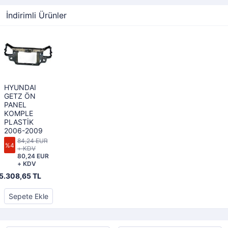
İndirimli Ürünler
HYUNDAI
GETZ ÖN
PANEL
KOMPLE
PLASTİK
2006-2009
84,24 EUR
%4
+ KDV
80,24 EUR
+ KDV
5.308,65 TL
Sepete Ekle