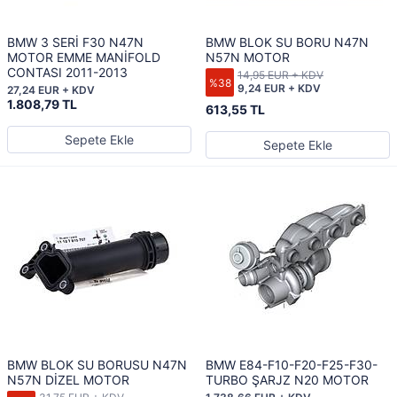
BMW 3 SERİ F30 N47N
BMW BLOK SU BORU N47N
MOTOR EMME MANİFOLD
N57N MOTOR
CONTASI 2011-2013
14,95 EUR + KDV
%38
9,24 EUR + KDV
27,24 EUR + KDV
1.808,79 TL
613,55 TL
Sepete Ekle
Sepete Ekle
BMW BLOK SU BORUSU N47N
BMW E84-F10-F20-F25-F30-
N57N DİZEL MOTOR
TURBO ŞARJZ N20 MOTOR