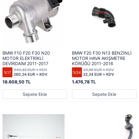
BMW F10 F20 F30 N20
BMW F20 F30 N13 BENZİNLİ
MOTOR ELEKTRİKLİ
MOTOR HAVA AKIŞMETRE
DEVİRDAİM 2011-2017
KÖRÜĞÜ 2011-2016
340,45 EUR + KDV
33,85 EUR + KDV
%17
%34
280,24 EUR + KDV
22,24 EUR + KDV
18.608,50 TL
1.476,78 TL
Sepete Ekle
Sepete Ekle