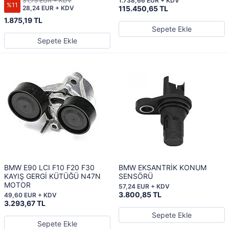
31,75 EUR + KDV
1.738,66 EUR + KDV
%11
28,24 EUR + KDV
115.450,65 TL
1.875,19 TL
Sepete Ekle
Sepete Ekle
BMW E90 LCI F10 F20 F30
BMW EKSANTRİK KONUM
KAYIŞ GERGİ KÜTÜĞÜ N47N
SENSÖRÜ
MOTOR
57,24 EUR + KDV
3.800,85 TL
49,60 EUR + KDV
3.293,67 TL
Sepete Ekle
Sepete Ekle