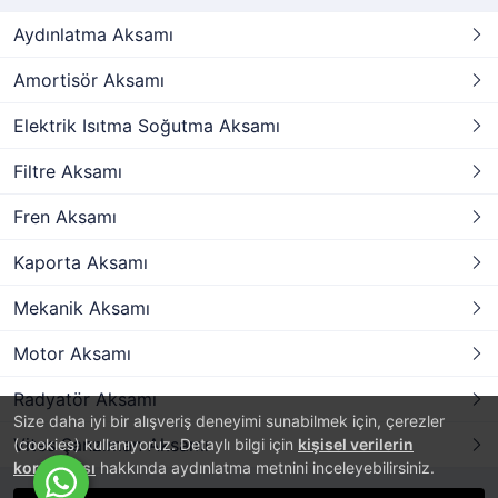
Aydınlatma Aksamı
Amortisör Aksamı
Elektrik Isıtma Soğutma Aksamı
Filtre Aksamı
Fren Aksamı
Kaporta Aksamı
Mekanik Aksamı
Motor Aksamı
Radyatör Aksamı
Size daha iyi bir alışveriş deneyimi sunabilmek için, çerezler
Vites Şanzıman Aksamı
(cookies) kullanıyoruz. Detaylı bilgi için
kişisel verilerin
korunması
hakkında aydınlatma metnini inceleyebilirsiniz.