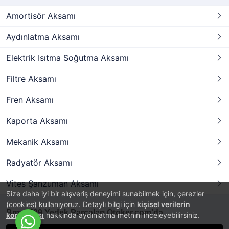
Amortisör Aksamı
Aydınlatma Aksamı
Elektrik Isıtma Soğutma Aksamı
Filtre Aksamı
Fren Aksamı
Kaporta Aksamı
Mekanik Aksamı
Radyatör Aksamı
Vites Şanzuman Aksamı
Size daha iyi bir alışveriş deneyimi sunabilmek için, çerezler
(cookies) kullanıyoruz. Detaylı bilgi için
kişisel verilerin
Bmw E39 Yedek Parçaları Otoker.com'da
korunması
hakkında aydınlatma metnini inceleyebilirsiniz.