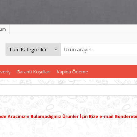
işim
şveriş
Garanti Koşulları
Kapida Ödeme
inde
Aracınızın B
ulamadığınız
Ürünler İçin Bize e-mail Göndereb