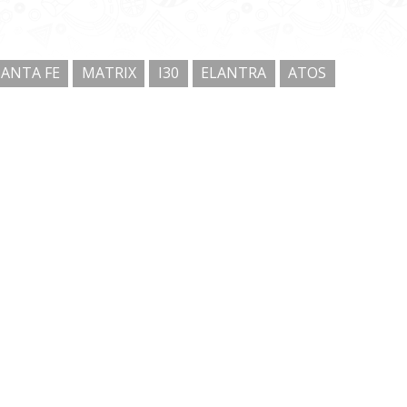
SANTA FE
MATRIX
I30
ELANTRA
ATOS