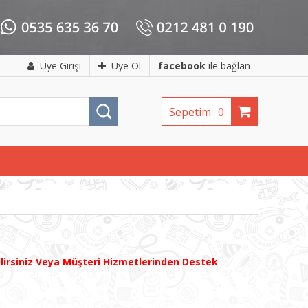
Üye Girişi
Üye Ol
facebook
ile bağlan
Sepetim
0
ilirsiniz Veya Müşteri Hizmetlerinden Destek