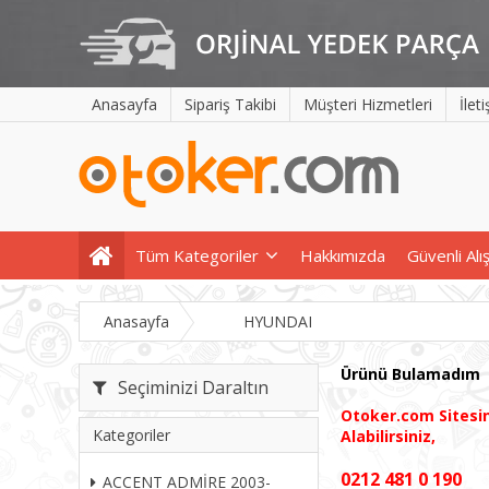
Anasayfa
Sipariş Takibi
Müşteri Hizmetleri
İlet
Tüm Kategoriler
Hakkımızda
Güvenli Alı
Anasayfa
HYUNDAI
Ürünü Bulamadım
Seçiminizi Daraltın
Otoker.com
Sites
Kategoriler
Alabilirsiniz,
0212 481 0 190
ACCENT ADMİRE 2003-