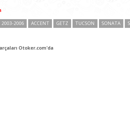
m
 2003-2006
ACCENT
GETZ
TUCSON
SONATA
arçaları Otoker.com'da