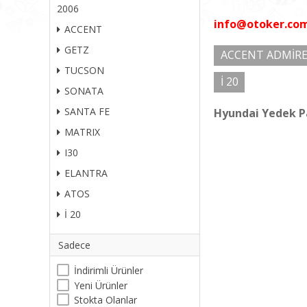
2006
info@otoker.co
ACCENT
GETZ
ACCENT ADMİRE
TUCSON
İ 20
SONATA
SANTA FE
Hyundai Yedek P
MATRIX
I30
ELANTRA
ATOS
İ 20
Sadece
İndirimli Ürünler
Yeni Ürünler
Stokta Olanlar