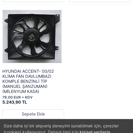
HYUNDAI ACCENT- 00/02
KLİMA FAN DAVLUMBAZI
KOMPLE BENZİNLİ TİP
(MANUEL ŞANZUMAN)
(MİLENYUM KASA)
79,00 EUR + KDV
5.243,90 TL
Sepete Ekle
Size daha iyi bir alışveriş deneyimi sunabilmek için, çerezler
1
(cookies) kullanıyoruz. Detaylı bilgi için
kişisel verilerin