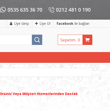
Üye Girişi
Üye Ol
facebook
ile bağlan
Sepetim
0
ilirsiniz Veya Müşteri Hizmetlerinden Destek