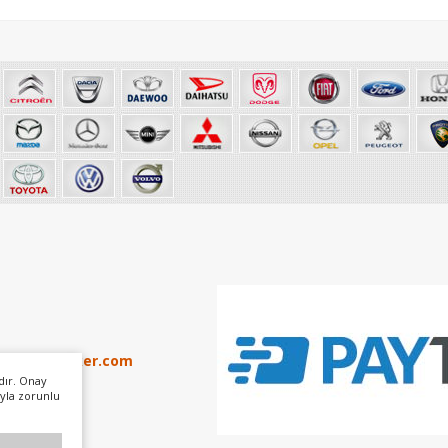
info@otoker.com
dır. Onay
yla zorunlu