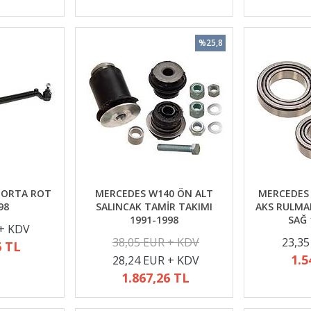
%25,8
 ORTA ROT
MERCEDES W140 ÖN ALT
MERCEDES
98
SALINCAK TAMİR TAKIMI
AKS RULMA
1991-1998
SAĞ 
 + KDV
38,05 EUR + KDV
23,35
6 TL
1.5
28,24 EUR + KDV
1.867,26 TL