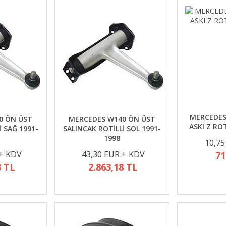
MERCEDES
0 ÖN ÜST
MERCEDES W140 ÖN ÜST
ASKI Z RO
İ SAĞ 1991-
SALINCAK ROTİLLİ SOL 1991-
1998
10,75
 + KDV
43,30 EUR + KDV
71
8 TL
2.863,18 TL