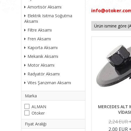
Amortisör Aksamı
info@otoker.co
Elektrik Isıtma Soğutma
Aksamı
Filtre Aksamı
Fren Aksamı
Kaporta Aksamı
Mekanik Aksamı
Motor Aksamı
Radyatör Aksamı
Vites Şanzıman Aksamı
Marka
MERCEDES ALT
ALMAN
VİDAS
Otoker
2,24 EUR 
Fiyat Aralığı
2,00 EUR 