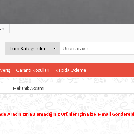
işim
şveriş
Garanti Koşulları
Kapida Ödeme
Mekanik Aksamı
inde
Aracınızın B
ulamadığınız
Ürünler İçin Bize e-mail Göndereb