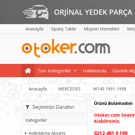
Anasayfa
Sipariş Takibi
Müşteri Hizmetleri
İlet
Tüm Kategoriler
Hakkımızda
Güvenli Alı
Anasayfa
MERCEDES
W140 1991-1998
Ürünü Bulamadım
Seçiminizi Daraltın
Otoker.com
Sites
Kategoriler
Alabilirsiniz,
0212 481 0 190
Aydınlatma Aksamı