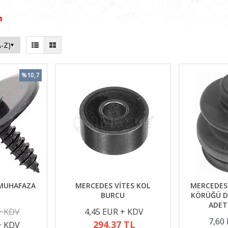
m
%10,7
 MUHAFAZA
MERCEDES VİTES KOL
MERCEDES
I
BURCU
KÖRÜĞÜ DI
ADET
+ KDV
4,45 EUR + KDV
7,60
294,37 TL
+ KDV