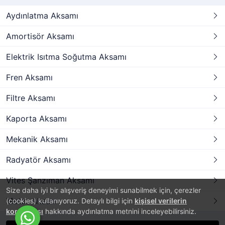
Aydınlatma Aksamı
Amortisör Aksamı
Elektrik Isıtma Soğutma Aksamı
Fren Aksamı
Filtre Aksamı
Kaporta Aksamı
Mekanik Aksamı
Radyatör Aksamı
Vites Şanzıman Aksamı
Size daha iyi bir alışveriş deneyimi sunabilmek için, çerezler
Motor Aksamı
(cookies) kullanıyoruz. Detaylı bilgi için
kişisel verilerin
korunması
hakkında aydınlatma metnini inceleyebilirsiniz.