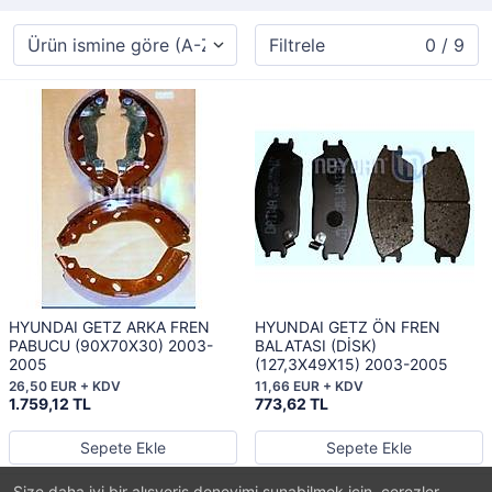
Filtrele
0 / 9
HYUNDAI GETZ ARKA FREN
HYUNDAI GETZ ÖN FREN
PABUCU (90X70X30) 2003-
BALATASI (DİSK)
2005
(127,3X49X15) 2003-2005
26,50 EUR + KDV
11,66 EUR + KDV
1.759,12 TL
773,62 TL
Sepete Ekle
Sepete Ekle
Size daha iyi bir alışveriş deneyimi sunabilmek için, çerezler