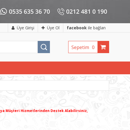
Üye Girişi
Üye Ol
facebook
ile bağlan
Sepetim
0
eya Müşteri Hizmetlerinden Destek Alabilirsiniz,