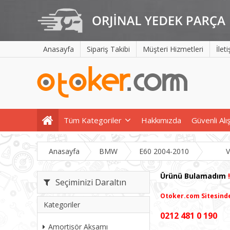
Anasayfa
Sipariş Takibi
Müşteri Hizmetleri
İlet
Tüm Kategoriler
Hakkımızda
Güvenli Alı
Anasayfa
BMW
E60 2004-2010
V
Ürünü Bulamadım
!
Seçiminizi Daraltın
Otoker.com
Sitesind
Kategoriler
0212 481 0 190
Amortisör Aksamı