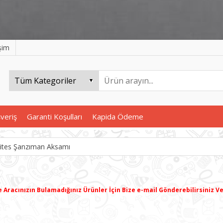
işim
şveriş
Garanti Koşulları
Kapida Ödeme
ites Şanzıman Aksamı
e
Aracınızın B
ulamadığınız
Ürünler İçin Bize e-mail Gönderebilirsiniz V