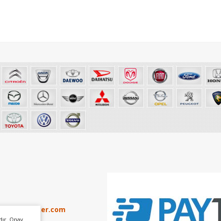
info@otoker.com
dır. Onay