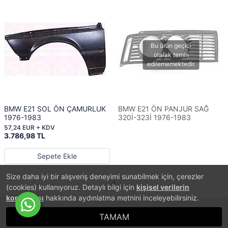
BMW E21 SOL ÖN ÇAMURLUK
BMW E21 ÖN PANJUR SAĞ
1976-1983
320İ-323İ 1976-1983
57,24 EUR + KDV
3.786,98 TL
Sepete Ekle
Size daha iyi bir alışveriş deneyimi sunabilmek için, çerezler
1
(cookies) kullanıyoruz. Detaylı bilgi için
kişisel verilerin
korunması
hakkında aydınlatma metnini inceleyebilirsiniz.
TAMAM
®
PlatinMarket
E-Ticaret Sistemi
İle Hazırlanmıştır.