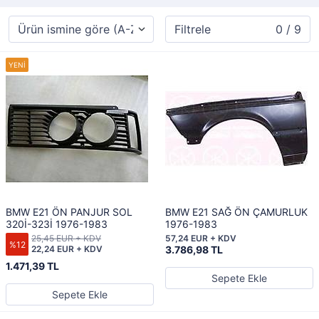
Filtrele
0 / 9
BMW E21 ÖN PANJUR SOL
BMW E21 SAĞ ÖN ÇAMURLUK
320İ-323İ 1976-1983
1976-1983
25,45 EUR + KDV
57,24 EUR + KDV
%12
22,24 EUR + KDV
3.786,98 TL
1.471,39 TL
Sepete Ekle
Sepete Ekle