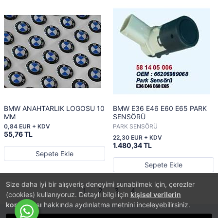
BMW ANAHTARLIK LOGOSU 10
BMW E36 E46 E60 E65 PARK
MM
SENSÖRÜ
0,84 EUR + KDV
PARK SENSÖRÜ
55,76 TL
22,30 EUR + KDV
1.480,34 TL
Sepete Ekle
Sepete Ekle
Size daha iyi bir alışveriş deneyimi sunabilmek için, çerezler
1
2
3
4
(cookies) kullanıyoruz. Detaylı bilgi için
kişisel verilerin
korunması
hakkında aydınlatma metnini inceleyebilirsiniz.