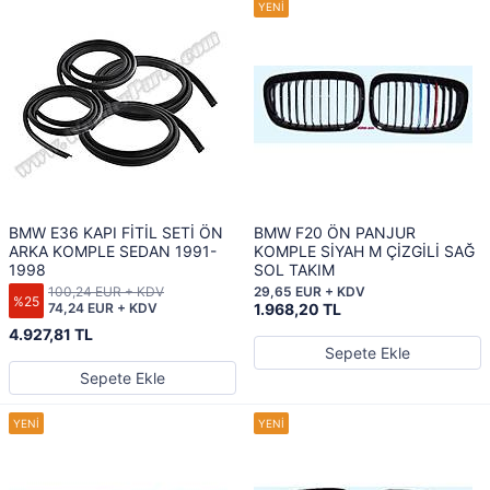
BMW E36 KAPI FİTİL SETİ ÖN
BMW F20 ÖN PANJUR
ARKA KOMPLE SEDAN 1991-
KOMPLE SİYAH M ÇİZGİLİ SAĞ
1998
SOL TAKIM
100,24 EUR + KDV
29,65 EUR + KDV
%25
74,24 EUR + KDV
1.968,20 TL
4.927,81 TL
Sepete Ekle
Sepete Ekle