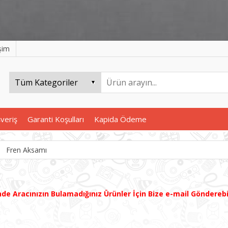
işim
şveriş
Garanti Koşulları
Kapida Ödeme
Fren Aksamı
inde
Aracınızın B
ulamadığınız
Ürünler İçin Bize e-mail Göndereb