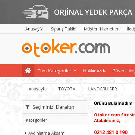
Anasayfa
Sipariş Takibi
Müşteri Hizmetleri
İlet
Tüm Kategoriler
Hakkımızda
Güvenli Alı
Anasayfa
TOYOTA
LANDCRUISER
Ürünü Bulamadım
Seçiminizi Daraltın
Otoker.com
Sites
Kategoriler
Alabilirsiniz,
0212 481 0 190
Aydınlatma Aksamı