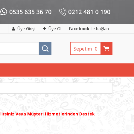
Üye Girişi
Üye Ol
facebook
ile bağlan
Sepetim
0
ilirsiniz Veya Müşteri Hizmetlerinden Destek