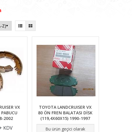
m
UISER VX
TOYOTA LANDCRUISER VX
N PABUCU
80 ÖN FREN BALATASI DİSK
98-2002
(119,4X60X15) 1990-1997
 + KDV
Bu ürün geçici olarak