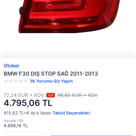
Otoker
BMW F30 DIŞ STOP SAĞ 2011-2013
İlk Yorumu Siz Yapın
72,24 EUR + KDV
96,85 EUR + KDV
%25
4.795,06 TL
915,62 TL×6
Ay'a Varan
Taksit Seçenekleri
Havale / Eft
4.699,16 TL