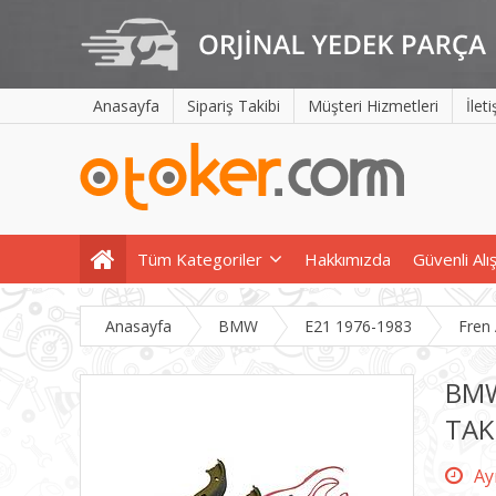
Anasayfa
Sipariş Takibi
Müşteri Hizmetleri
İlet
Tüm Kategoriler
Hakkımızda
Güvenli Alı
Anasayfa
BMW
E21 1976-1983
Fren
BMW
TAK