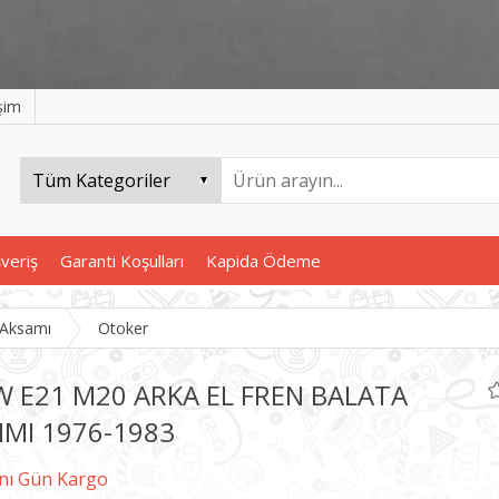
işim
şveriş
Garanti Koşulları
Kapida Ödeme
 Aksamı
Otoker
 E21 M20 ARKA EL FREN BALATA
IMI 1976-1983