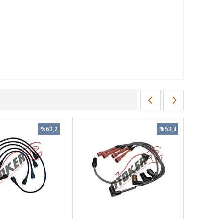
%63,2
%53,4