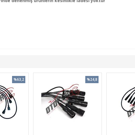
nde denenmiş ürünlerin kesinlikle iadesi yoktur
%63,2
%24,8