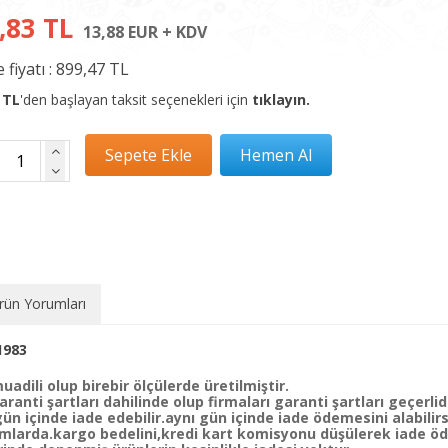
,83 TL
13,88 EUR + KDV
 fiyatı :
899,47 TL
 TL
'den başlayan taksit seçenekleri için
tıklayın.
rün Yorumları
1983
uadili olup birebir ölçülerde üretilmiştir.
ranti şartları dahilinde olup firmaları garanti şartları geçerlidi
 içinde iade edebilir.aynı gün içinde iade ödemesini alabilirs
mlarda.kargo bedelini,kredi kart komisyonu düşülerek iade öde