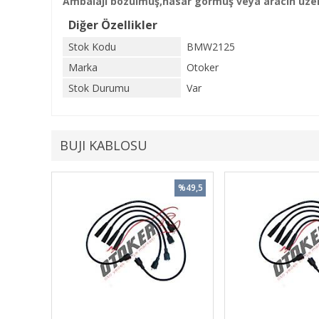
Ambalajı bozulmuş,hasar görmüş veya aracın üzeri
Diğer Özellikler
Stok Kodu
BMW2125
Marka
Otoker
Stok Durumu
Var
BUJI KABLOSU
%49,5