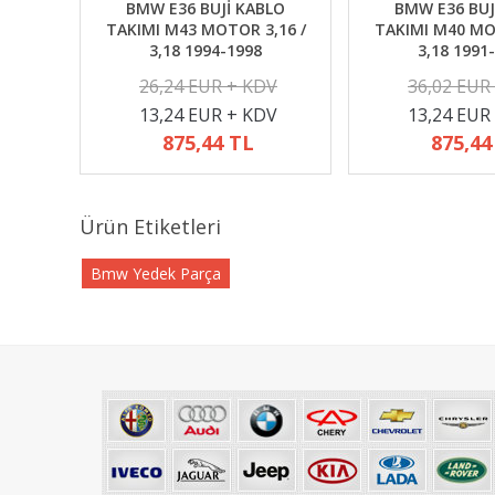
BMW E36 BUJİ KABLO
BMW E36 BUJ
TAKIMI M43 MOTOR 3,16 /
TAKIMI M40 MO
3,18 1994-1998
3,18 1991
26,24 EUR + KDV
36,02 EUR
13,24 EUR + KDV
13,24 EUR
875,44 TL
875,44
Ürün Etiketleri
Bmw Yedek Parça