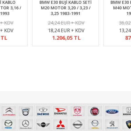
İ KABLO
BMW E30 BUJİ KABLO SETİ
BMW E30 B
TOR 3,16 /
M20 MOTOR 3,20 / 3,23 /
M40 MOTO
-1993
3,25 1983-1991
19
 + KDV
24,24 EUR + KDV
36,0
 + KDV
18,24 EUR + KDV
13,2
 TL
1.206,05 TL
87