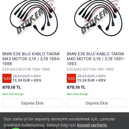
BMW E36 BUJİ KABLO TAKIMI
BMW E36 BUJİ KABLO TAKIMI
M43 MOTOR 3,16 / 3,18 1994-
M40 MOTOR 3,16 / 3,18 1991-
1998
1993
E36 M43 MOTOR 1994-1998
E36 M40 MOTOR 1991-1993
26,24 EUR + KDV
36,02 EUR + KDV
%49
%63
13,24 EUR + KDV
13,24 EUR + KDV
879,16 TL
879,16 TL
Sepete Ekle
Sepete Ekle
Size daha iyi bir alışveriş deneyimi sunabilmek için, çerezler
(cookies) kullanıyoruz. Detaylı bilgi için
kişisel verilerin
Volkswagen Yedek Parça