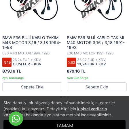
BMW E36 BUJİ KABLO TAKIMI
BMW E36 BUJİ KABLO TAKIMI
M43 MOTOR 3,16 / 3,18 1994-
M40 MOTOR 3,16 / 3,18 1991-
1998
1993
E36 M43 MOTOR 1994-1998
E36 M40 MOTOR 1991-1993
26,24 EUR + KDV
36,02 EUR + KDV
%49
%63
13,24 EUR + KDV
13,24 EUR + KDV
879,16 TL
879,16 TL
Sepete Ekle
Sepete Ekle
Size daha iyi bir alışveriş deneyimi sunabilmek için, çerezler
(cookies) kullanıyoruz. Detaylı bilgi için
kişisel verilerin
Toyota Yedek Parça
korunması
hakkında aydınlatma metnini inceleyebilirsiniz.
TAMAM
®
PlatinMarket
E-Ticaret Sistemi
İle Hazırlanmıştır.