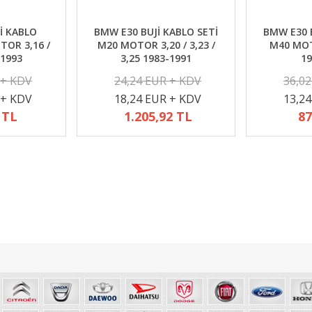
İ KABLO
BMW E30 BUJİ KABLO SETİ
BMW E30 B
TOR 3,16 /
M20 MOTOR 3,20 / 3,23 /
M40 MOTO
-1993
3,25 1983-1991
19
 + KDV
24,24 EUR + KDV
36,0
 + KDV
18,24 EUR + KDV
13,2
 TL
1.205,92 TL
87