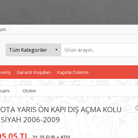
işim
şveriş
Garanti Koşulları
Kapida Ödeme
ksamı
Otoker
OTA YARIS ÖN KAPI DIŞ AÇMA KOLU
 SİYAH 2006-2009
05,05 TL
21,25 EUR + KDV