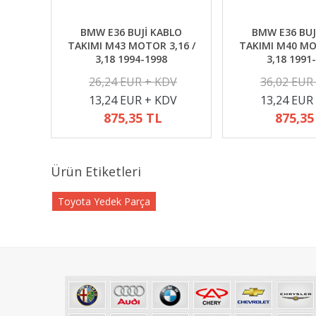
BMW E36 BUJİ KABLO
BMW E36 BUJ
TAKIMI M43 MOTOR 3,16 /
TAKIMI M40 MO
3,18 1994-1998
3,18 1991
26,24 EUR + KDV
36,02 EUR
13,24 EUR + KDV
13,24 EUR
875,35 TL
875,35
Ürün Etiketleri
Toyota Yedek Parça