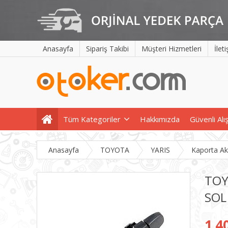
Anasayfa
Sipariş Takibi
Müşteri Hizmetleri
İlet
Tüm Kategoriler
Hakkımızda
Güvenli Alı
Anasayfa
TOYOTA
YARIS
Kaporta A
TOY
SOL
1.4