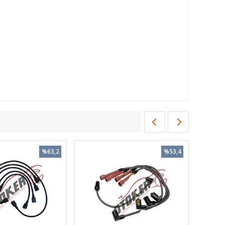
%63,2
%53,4