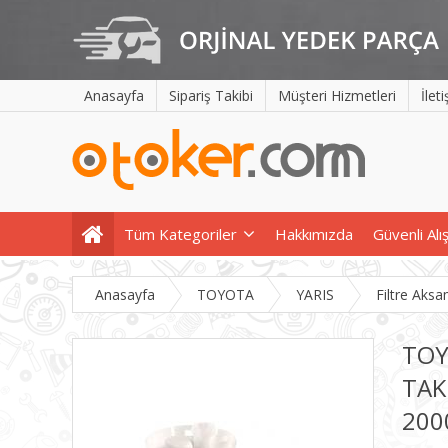
Anasayfa
Sipariş Takibi
Müşteri Hizmetleri
İlet
Tüm Kategoriler
Hakkımızda
Güvenli Alı
Anasayfa
TOYOTA
YARIS
Filtre Aksa
TOY
TAK
200