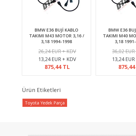
BMW E36 BUJİ KABLO
BMW E36 BUJ
TAKIMI M43 MOTOR 3,16 /
TAKIMI M40 MO
3,18 1994-1998
3,18 1991
26,24 EUR + KDV
36,02 EUR
13,24 EUR + KDV
13,24 EUR
875,44 TL
875,44
Ürün Etiketleri
Toyota Yedek Parça