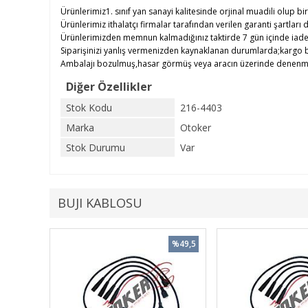
Ürünlerimiz1. sınıf yan sanayi kalitesinde orjinal muadili olup bir
Ürünlerimiz ithalatçı firmalar tarafından verilen garanti şartları d
Ürünlerimizden memnun kalmadığınız taktirde 7 gün içinde iade e
Siparişinizi yanlış vermenizden kaynaklanan durumlarda;kargo b
Ambalajı bozulmuş,hasar görmüş veya aracın üzerinde denenmiş ü
Diğer Özellikler
Stok Kodu
216-4403
Marka
Otoker
Stok Durumu
Var
BUJI KABLOSU
%49,5