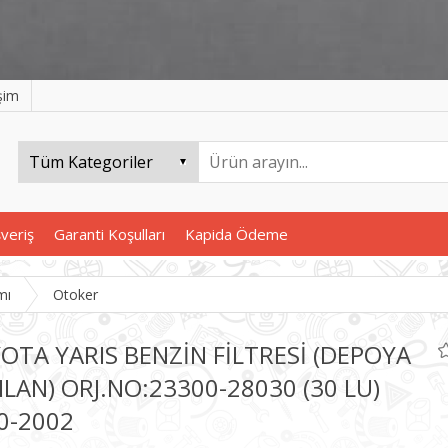
işim
şveriş
Garanti Koşulları
Kapida Ödeme
mı
Otoker
OTA YARIS BENZİN FİLTRESİ (DEPOYA
ILAN) ORJ.NO:23300-28030 (30 LU)
0-2002