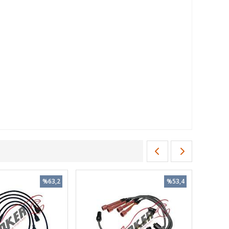
%63,2
%53,4