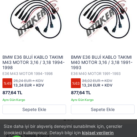
BMW E36 BUJİ KABLO TAKIMI
BMW E36 BUJİ KABLO TAKIMI
M43 MOTOR 3,16 / 3,18 1994-
M40 MOTOR 3,16 / 3,18 1991-
1998
1993
E36 M43 MOTOR 1994-1998
E36 M40 MOTOR 1991-1993
26,24 EUR + KDV
36,02 EUR + KDV
%49
%63
13,24 EUR + KDV
13,24 EUR + KDV
877,64 TL
877,64 TL
Sepete Ekle
Sepete Ekle
Size daha iyi bir alışveriş deneyimi sunabilmek için, çerezler
(cookies) kullanıyoruz. Detaylı bilgi için
kişisel verilerin
Toyota Yedek Parça