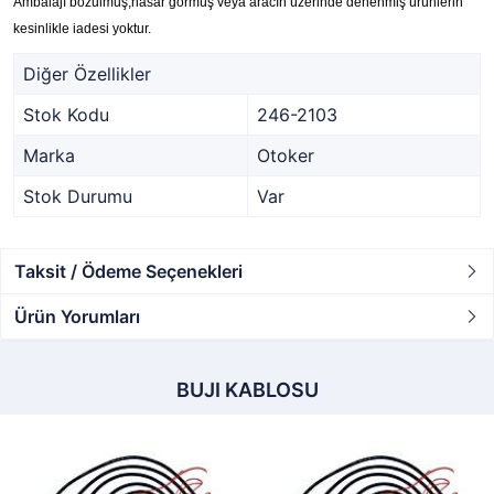
Ambalajı bozulmuş,hasar görmüş veya aracın üzerinde denenmiş ürünlerin
kesinlikle iadesi yoktur.
Diğer Özellikler
Stok Kodu
246-2103
Marka
Otoker
Stok Durumu
Var
Taksit / Ödeme Seçenekleri
Ürün Yorumları
BUJI KABLOSU