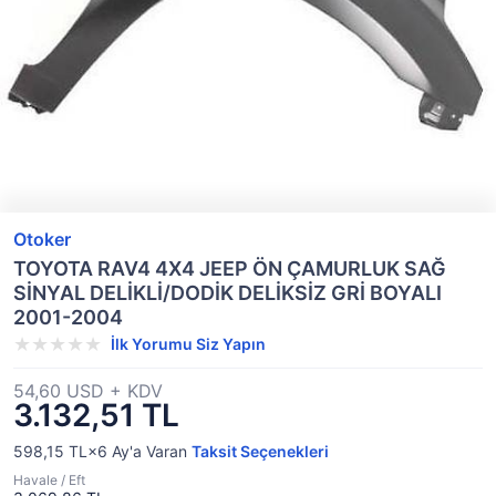
Otoker
TOYOTA RAV4 4X4 JEEP ÖN ÇAMURLUK SAĞ
SİNYAL DELİKLİ/DODİK DELİKSİZ GRİ BOYALI
2001-2004
İlk Yorumu Siz Yapın
54,60 USD + KDV
3.132,51 TL
598,15 TL×6
Ay'a Varan
Taksit Seçenekleri
Havale / Eft