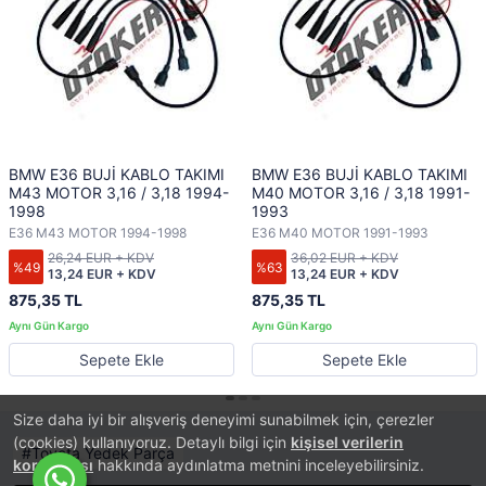
BMW E36 BUJİ KABLO TAKIMI
BMW E36 BUJİ KABLO TAKIMI
M43 MOTOR 3,16 / 3,18 1994-
M40 MOTOR 3,16 / 3,18 1991-
1998
1993
E36 M43 MOTOR 1994-1998
E36 M40 MOTOR 1991-1993
26,24 EUR + KDV
36,02 EUR + KDV
%49
%63
13,24 EUR + KDV
13,24 EUR + KDV
875,35 TL
875,35 TL
Sepete Ekle
Sepete Ekle
Size daha iyi bir alışveriş deneyimi sunabilmek için, çerezler
(cookies) kullanıyoruz. Detaylı bilgi için
kişisel verilerin
Toyota Yedek Parça
korunması
hakkında aydınlatma metnini inceleyebilirsiniz.