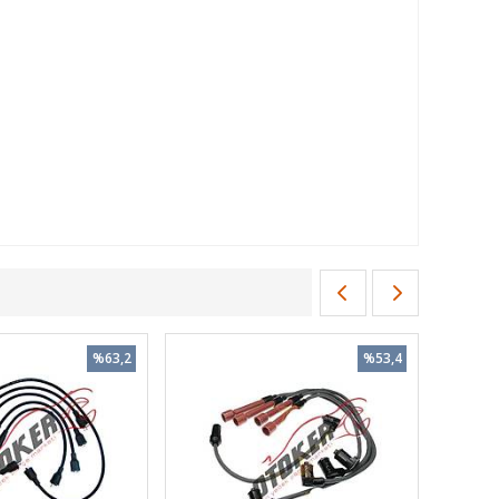
%63,2
%53,4