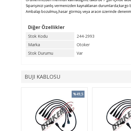
Siparişinizi yanlış vermenizden kaynaklanan durumlarda;kargo b
Ambalajı bozulmuş,hasar görmüş veya aracın üzerinde denenmiş ü
Diğer Özellikler
Stok Kodu
244-2993
Marka
Otoker
Stok Durumu
Var
BUJI KABLOSU
%49,5