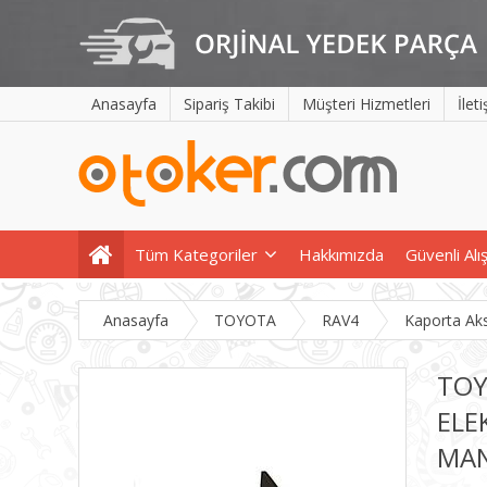
Anasayfa
Sipariş Takibi
Müşteri Hizmetleri
İlet
Tüm Kategoriler
Hakkımızda
Güvenli Alı
Anasayfa
TOYOTA
RAV4
Kaporta Ak
TOY
ELEK
MAN