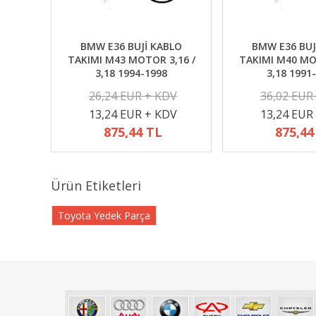
BMW E36 BUJİ KABLO
BMW E36 BUJ
TAKIMI M43 MOTOR 3,16 /
TAKIMI M40 MO
3,18 1994-1998
3,18 1991
26,24 EUR + KDV
36,02 EUR
13,24 EUR + KDV
13,24 EUR
875,44 TL
875,44
Ürün Etiketleri
Toyota Yedek Parça