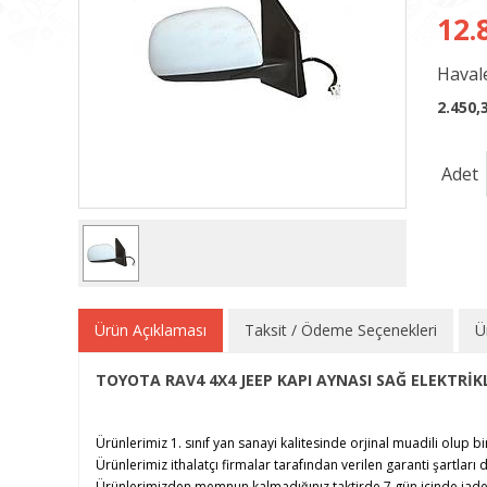
12.
Havale
2.450,
Adet
Ürün Açıklaması
Taksit / Ödeme Seçenekleri
Ü
TOYOTA RAV4 4X4 JEEP KAPI AYNASI SAĞ ELEKTRİKL
Ürünlerimiz 1. sınıf yan sanayi kalitesinde orjinal muadili olup bi
Ürünlerimiz ithalatçı firmalar tarafından verilen garanti şartları d
Ürünlerimizden memnun kalmadığınız taktirde 7 gün içinde iade e