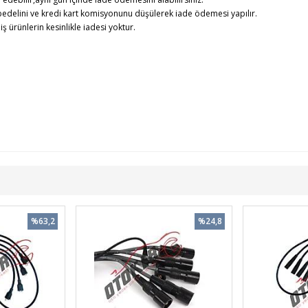
edelini ve kredi kart komisyonunu düşülerek iade ödemesi yapılır.
rünlerin kesinlikle iadesi yoktur.
%63,2
%24,8