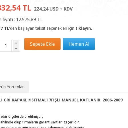
832,54 TL
224,24 USD + KDV
 fiyatı :
12.575,89 TL
37 TL
'den başlayan taksit seçenekleri için
tıklayın.
rün Yorumları
İ GRİ KAPAKLI/ISITMALI 7FİŞLİ MANUEL KATLANIR 2006-2009
rebir ölçülerde üretilmiştir.
ahilinde olup firmaların garanti şartları geçerlidir.
debilir,aynı gün içinde iade ödemesini alabilirsiniz.