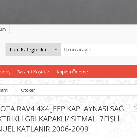
işim
şveriş
Garanti Koşulları
Kapida Ödeme
samı
Otoker
OTA RAV4 4X4 JEEP KAPI AYNASI SAĞ
TRİKLİ GRİ KAPAKLI/ISITMALI 7FİŞLİ
UEL KATLANIR 2006-2009