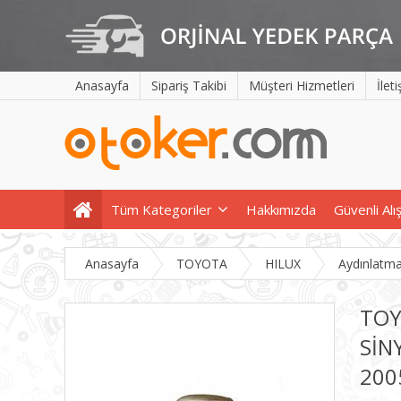
Anasayfa
Sipariş Takibi
Müşteri Hizmetleri
İlet
Tüm Kategoriler
Hakkımızda
Güvenli Alı
Anasayfa
TOYOTA
HILUX
Aydınlatm
TOY
SİN
200