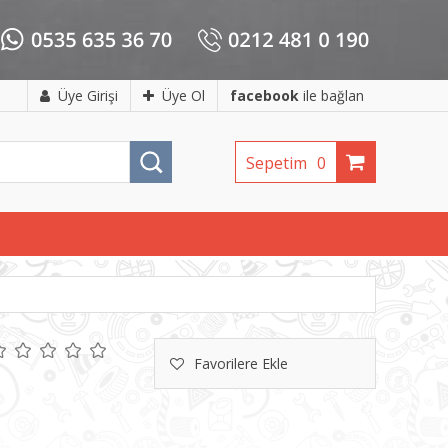
Üye Girişi
Üye Ol
facebook
ile bağlan
Sepetim
0
Favorilere Ekle