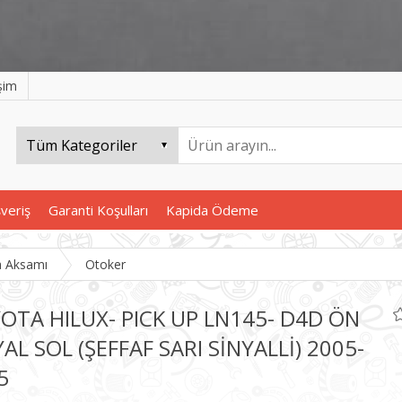
işim
şveriş
Garanti Koşulları
Kapida Ödeme
a Aksamı
Otoker
OTA HILUX- PICK UP LN145- D4D ÖN
YAL SOL (ŞEFFAF SARI SİNYALLİ) 2005-
5