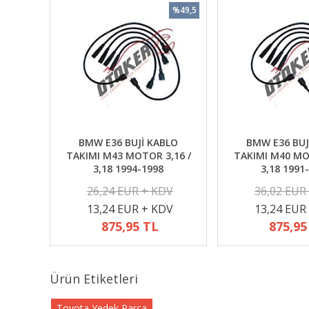
%49,5
BMW E36 BUJİ KABLO
BMW E36 BUJ
TAKIMI M43 MOTOR 3,16 /
TAKIMI M40 MO
3,18 1994-1998
3,18 1991
26,24 EUR + KDV
36,02 EUR
13,24 EUR + KDV
13,24 EUR
875,95 TL
875,95
Ürün Etiketleri
Toyota Yedek Parça