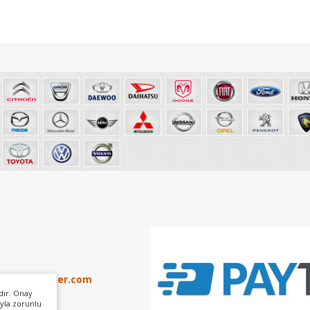
info@otoker.com
dır. Onay
yla zorunlu