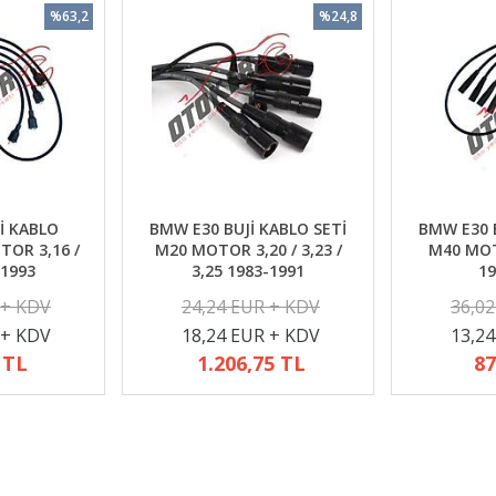
%63,2
%24,8
İ KABLO
BMW E30 BUJİ KABLO SETİ
BMW E30 B
TOR 3,16 /
M20 MOTOR 3,20 / 3,23 /
M40 MOTO
-1993
3,25 1983-1991
19
 + KDV
24,24 EUR + KDV
36,0
 + KDV
18,24 EUR + KDV
13,2
 TL
1.206,75 TL
87