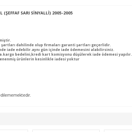
 (ŞEFFAF SARI SİNYALLİ) 2005-2005
miştir.
şartları dahilinde olup firmaları garanti şartları geçerlidir.
e iade edebilir.aynı gün içinde iade ödemesini alabilirsiniz.
.kargo bedelini,kredi kart komisyonu düşülerek iade ödemesi yapılır.
nenmiş ürünlerin kesinlikle iadesi yoktur
edilememektedir.