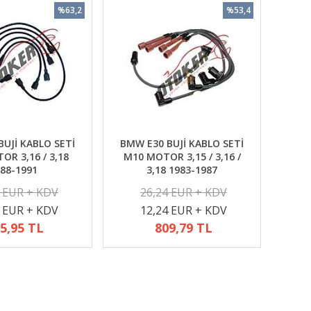
%63,2
%53,4
UJİ KABLO SETİ
BMW E30 BUJİ KABLO SETİ
R 3,16 / 3,18
M10 MOTOR 3,15 / 3,16 /
88-1991
3,18 1983-1987
2 EUR + KDV
26,24 EUR + KDV
4 EUR + KDV
12,24 EUR + KDV
5,95 TL
809,79 TL