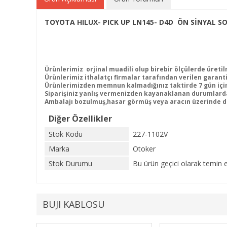
TOYOTA HILUX- PICK UP LN145- D4D ÖN SİNYAL SOL
Ürünlerimiz orjinal muadili olup birebir ölçülerde üretil
Ürünlerimiz ithalatçı firmalar tarafından verilen garanti 
Ürünlerimizden memnun kalmadığınız taktirde 7 gün içind
Siparişiniz yanlış vermenizden kayanaklanan durumlarda
Ambalajı bozulmuş,hasar görmüş veya aracın üzerinde de
Diğer Özellikler
Stok Kodu
227-1102V
Marka
Otoker
Stok Durumu
Bu ürün geçici olarak temin 
BUJI KABLOSU