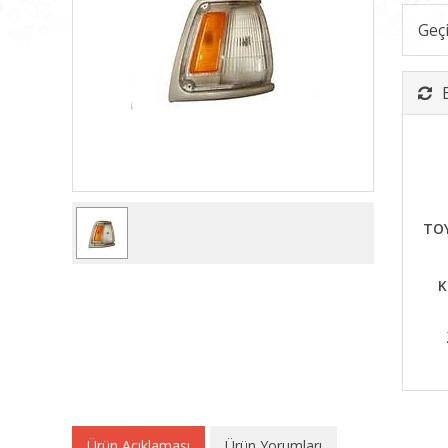
Geç
TOY
K
Ürün Açıklaması
Ürün Yorumları