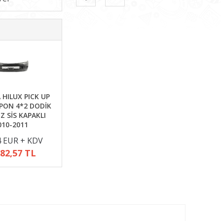
HILUX PICK UP
ON 4*2 DODİK
İZ SİS KAPAKLI
010-2011
4 EUR + KDV
382,57 TL