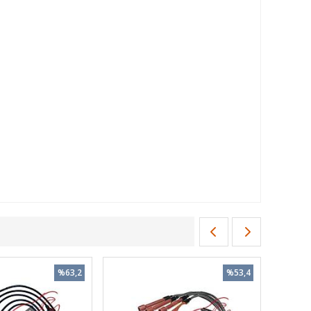
%63,2
%53,4