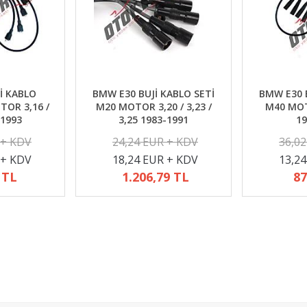
İ KABLO
BMW E30 BUJİ KABLO SETİ
BMW E30 B
TOR 3,16 /
M20 MOTOR 3,20 / 3,23 /
M40 MOTO
-1993
3,25 1983-1991
19
 + KDV
24,24 EUR + KDV
36,0
 + KDV
18,24 EUR + KDV
13,2
 TL
1.206,79 TL
87