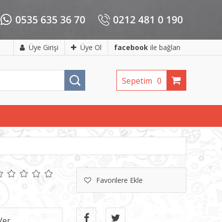
Üye Girişi
Üye Ol
facebook
ile bağlan
Sepetim
0
Favorilere Ekle