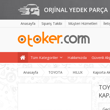
Anasayfa
Sipariş Takibi
Müşteri Hizmetleri
İlet
Tüm Kategoriler
Hakkımızda
Güvenli Alı
Anasayfa
TOYOTA
HILUX
Kaporta A
TOY
KAP
Geç