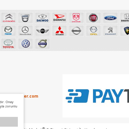
info@otoker.com
dır. Onay
yla zorunlu
®