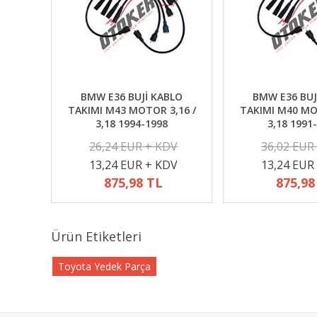
BMW E36 BUJİ KABLO
BMW E36 BUJ
TAKIMI M43 MOTOR 3,16 /
TAKIMI M40 MO
3,18 1994-1998
3,18 1991
26,24 EUR + KDV
36,02 EUR
13,24 EUR + KDV
13,24 EUR
875,98 TL
875,98
Ürün Etiketleri
Toyota Yedek Parça