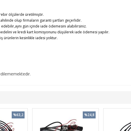
rebir ölçülerde üretilmiştir.
ahilinde olup firmaların garanti şartları geçerlidir.
debilir,aynı gün içinde iade ödemesini alabilirsiniz.
edelini ve kredi kart komisyonunu düşülerek iade ödemesi yapılır.
rünlerin kesinlikle iadesi yoktur.
edilememektedir.
%63,2
%24,8