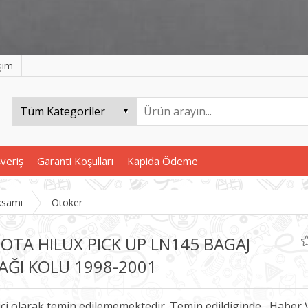
işim
şveriş
Garanti Koşulları
Kapida Ödeme
ksamı
Otoker
OTA HILUX PICK UP LN145 BAGAJ
AĞI KOLU 1998-2001
ici olarak temin edilememektedir. Temin edildiginde