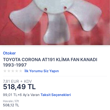
Otoker
TOYOTA CORONA AT191 KLİMA FAN KANADI
1993-1997
İlk Yorumu Siz Yapın
7,81 EUR + KDV
518,49 TL
99,01 TL×6
Ay'a Varan
Taksit Seçenekleri
Havale / Eft
508,12 TL