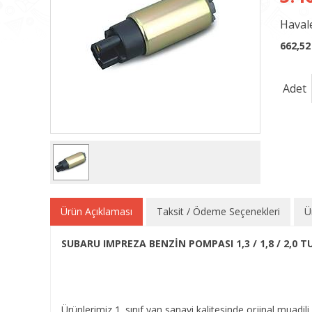
Havale
662,52
Adet
Ürün Açıklaması
Taksit / Ödeme Seçenekleri
Ü
SUBARU IMPREZA BENZİN POMPASI 1,3 / 1,8 / 2,0 T
Ürünlerimiz 1. sınıf yan sanayi kalitesinde orjinal muadili 