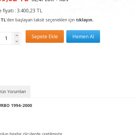
 fiyatı :
3.400,23 TL
 TL
'den başlayan taksit seçenekleri için
tıklayın.
rün Yorumları
URBO 1994-2000
olup birebir ölçülerde üretilmiştir.