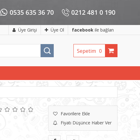
Üye Girişi
Üye Ol
facebook
ile bağlan
Sepetim
0
Favorilere Ekle
Fiyatı Düşünce Haber Ver