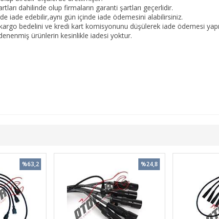
tları dahilinde olup firmaların garanti şartları geçerlidir.
 iade edebilir,aynı gün içinde iade ödemesini alabilirsiniz.
kargo bedelini ve kredi kart komisyonunu düşülerek iade ödemesi yapıl
nenmiş ürünlerin kesinlikle iadesi yoktur.
%63,2
%24,8