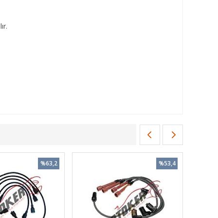
ır.
%63,2
%53,4