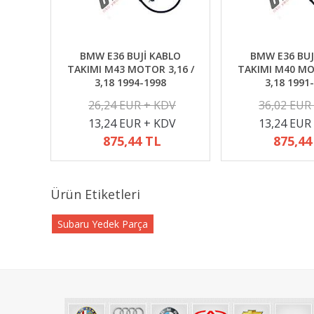
BMW E36 BUJİ KABLO
BMW E36 BUJ
TAKIMI M43 MOTOR 3,16 /
TAKIMI M40 MO
3,18 1994-1998
3,18 1991
26,24 EUR + KDV
36,02 EUR
13,24 EUR + KDV
13,24 EUR
875,44 TL
875,44
Ürün Etiketleri
Subaru Yedek Parça