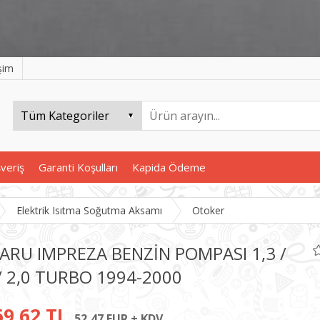
işim
şveriş
Garanti Koşulları
Kapida Ödeme
Elektrik Isıtma Soğutma Aksamı
Otoker
ARU IMPREZA BENZİN POMPASI 1,3 /
 / 2,0 TURBO 1994-2000
69,62 TL
52,47 EUR + KDV