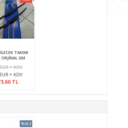
İLECEK TAKIMI
A ORJİNAL GM
 EUR + KDV
 EUR + KDV
73,60 TL
%26,3