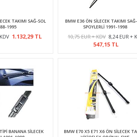
ECEK TAKIMI SAĞ-SOL
BMW E36 ÖN SİLECEK TAKIMI SAĞ
88-1995
SPOYLERLİ 1991-1998
1.132,29 TL
 KDV
10,75 EUR + KDV
8,24 EUR + 
547,15 TL
İPİ BANANA SİLECEK
BMW E70 X5 E71 X6 ÖN SİLECEK TA