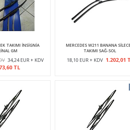
EK TAKIMI İNSİGNİA
MERCEDES W211 BANANA SİLEC
JİNAL GM
TAKIMI SAĞ-SOL
1.202,01 
KDV
34,24 EUR + KDV
18,10 EUR + KDV
73,60 TL