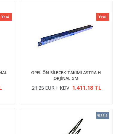
İNAL
OPEL ÖN SİLECEK TAKIMI ASTRA H
ORJİNAL GM
L
1.411,18 TL
21,25 EUR + KDV
%33,6