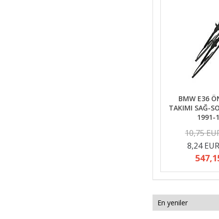
BMW E36 ÖN
TAKIMI SAĞ-SO
1991-
10,75 EU
8,24 EU
547,1