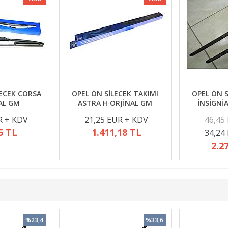
LECEK CORSA
OPEL ÖN SİLECEK TAKIMI
OPEL ÖN S
AL GM
ASTRA H ORJİNAL GM
İNSİGNİ
R + KDV
21,25 EUR + KDV
46,45
5 TL
1.411,18 TL
34,24
2.2
%23,4
%33,6