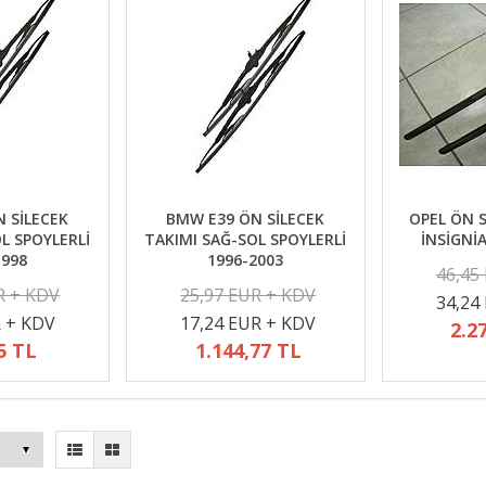
 SİLECEK
BMW E39 ÖN SİLECEK
OPEL ÖN S
L SPOYLERLİ
TAKIMI SAĞ-SOL SPOYLERLİ
İNSİGNİ
1998
1996-2003
46,45
R + KDV
25,97 EUR + KDV
34,24
R + KDV
17,24 EUR + KDV
2.2
5 TL
1.144,77 TL