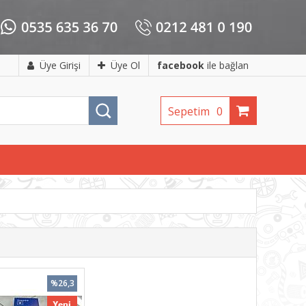
Üye Girişi
Üye Ol
facebook
ile bağlan
Sepetim
0
%26,3