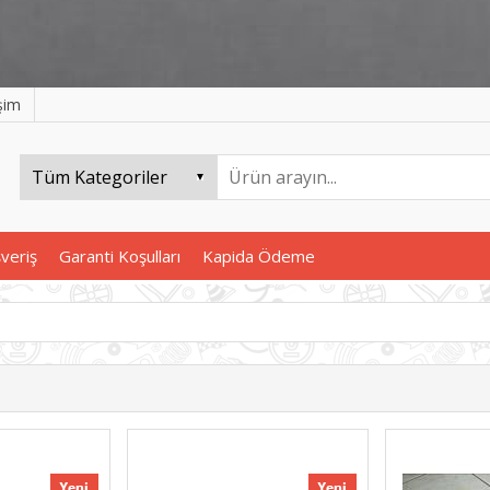
işim
şveriş
Garanti Koşulları
Kapida Ödeme