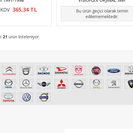
I 1991-1998
VİSİOFLEX ORJİNAL SWF
365,34 TL
+ KDV
Bu ürün geçici olarak temin
edilememektedir.
am
21
ürün listeleniyor.