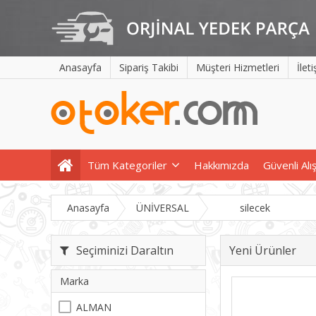
Anasayfa
Sipariş Takibi
Müşteri Hizmetleri
İlet
Tüm Kategoriler
Hakkımızda
Güvenli Alı
Anasayfa
ÜNİVERSAL
silecek
Seçiminizi Daraltın
Yeni Ürünler
Marka
ALMAN