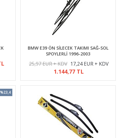
EK
BMW E39 ÖN SİLECEK TAKIMI SAĞ-SOL
SPOYLERLİ 1996-2003
TL
25,97 EUR + KDV
17,24 EUR + KDV
1.144,77 TL
%23,4