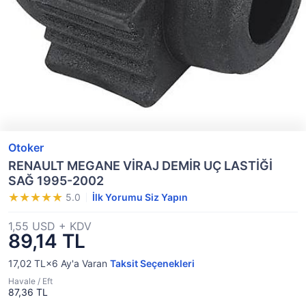
Otoker
RENAULT MEGANE VİRAJ DEMİR UÇ LASTİĞİ
SAĞ 1995-2002
5.0
İlk Yorumu Siz Yapın
1,55 USD + KDV
89,14 TL
17,02 TL×6
Ay'a Varan
Taksit Seçenekleri
Havale / Eft
87,36 TL