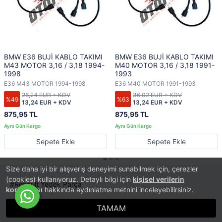
BMW E36 BUJİ KABLO TAKIMI
BMW E36 BUJİ KABLO TAKIMI
M43 MOTOR 3,16 / 3,18 1994-
M40 MOTOR 3,16 / 3,18 1991-
1998
1993
E36 M43 MOTOR 1994-1998
E36 M40 MOTOR 1991-1993
26,24 EUR + KDV
36,02 EUR + KDV
%49
%63
13,24 EUR + KDV
13,24 EUR + KDV
875,95 TL
875,95 TL
Sepete Ekle
Sepete Ekle
Size daha iyi bir alışveriş deneyimi sunabilmek için, çerezler
(cookies) kullanıyoruz. Detaylı bilgi için
kişisel verilerin
Renault Yedek Parça
korunması
hakkında aydınlatma metnini inceleyebilirsiniz.
TAMAM
®
PlatinMarket
E-Ticaret Sistemi
İle Hazırlanmıştır.