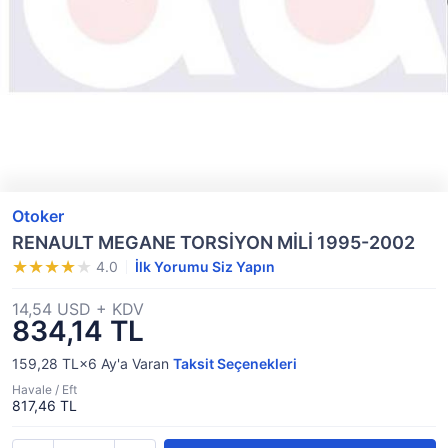
Otoker
RENAULT MEGANE TORSİYON MİLİ 1995-2002
4.0
İlk Yorumu Siz Yapın
14,54 USD + KDV
834,14 TL
159,28 TL×6
Ay'a Varan
Taksit Seçenekleri
Havale / Eft
817,46 TL