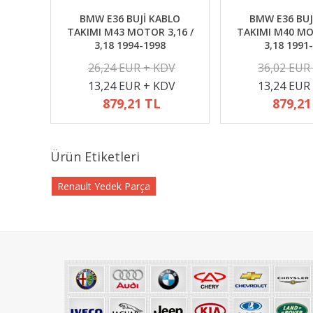
BMW E36 BUJİ KABLO
BMW E36 BUJ
TAKIMI M43 MOTOR 3,16 /
TAKIMI M40 MO
3,18 1994-1998
3,18 1991
26,24 EUR + KDV
36,02 EUR
13,24 EUR + KDV
13,24 EUR
879,21 TL
879,21
Ürün Etiketleri
Renault Yedek Parça