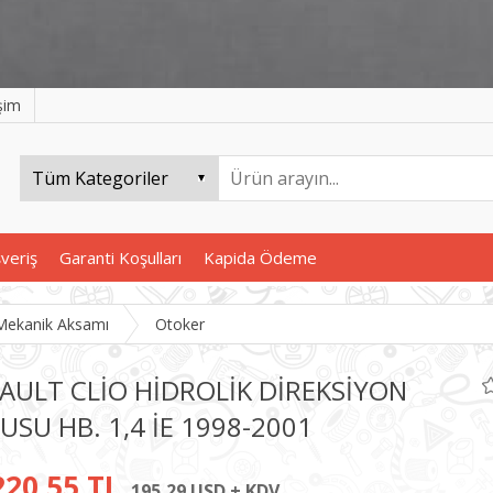
işim
şveriş
Garanti Koşulları
Kapida Ödeme
Mekanik Aksamı
Otoker
AULT CLİO HİDROLİK DİREKSİYON
USU HB. 1,4 İE 1998-2001
220,55 TL
195,29 USD + KDV