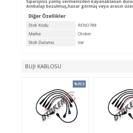
Siparişiniz yanlış vermenizden kayanaklanan duru
Ambalajı bozulmuş,hasar görmüş veya aracın üzeri
Diğer Özellikler
Stok Kodu
RENO788
Marka
Otoker
Stok Durumu
Var
BUJI KABLOSU
%49,5