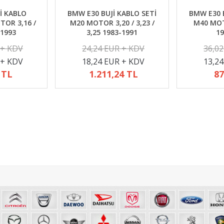
İ KABLO
BMW E30 BUJİ KABLO SETİ
BMW E30 B
TOR 3,16 /
M20 MOTOR 3,20 / 3,23 /
M40 MOTO
-1993
3,25 1983-1991
19
 + KDV
24,24 EUR + KDV
36,0
 + KDV
18,24 EUR + KDV
13,2
 TL
1.211,24 TL
87