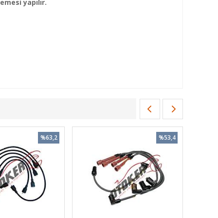
mesi yapılır.
%63,2
%53,4