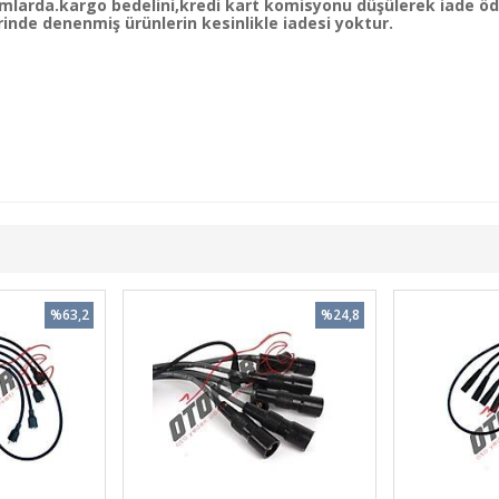
mlarda.kargo bedelini,kredi kart komisyonu düşülerek iade öde
nde denenmiş ürünlerin kesinlikle iadesi yoktur.
%63,2
%24,8