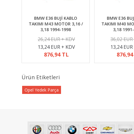
BMW E36 BUJİ KABLO
BMW E36 BUJ
TAKIMI M43 MOTOR 3,16 /
TAKIMI M40 MO
3,18 1994-1998
3,18 1991
26,24 EUR + KDV
36,02 EUR
13,24 EUR + KDV
13,24 EUR
876,94 TL
876,94
Ürün Etiketleri
Opel Yedek Parça