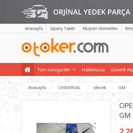
Anasayfa
Sipariş Takibi
Müşteri Hizmetleri
İlet
Tüm Kategoriler
Hakkımızda
Güvenli Alı
Anasayfa
ÜNİVERSAL
silecek
GM
OPE
GM
2.2