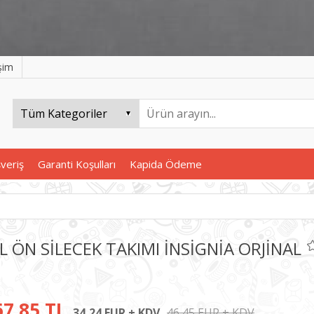
işim
şveriş
Garanti Koşulları
Kapida Ödeme
L ÖN SİLECEK TAKIMI İNSİGNİA ORJİNAL
67,85 TL
34,24 EUR + KDV
46,45 EUR + KDV