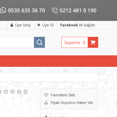
Üye Girişi
Üye Ol
facebook
ile bağlan
Sepetim
0
Favorilere Ekle
Fiyatı Düşünce Haber Ver