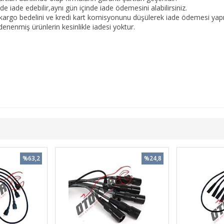
 iade edebilir,aynı gün içinde iade ödemesini alabilirsiniz.
kargo bedelini ve kredi kart komisyonunu düşülerek iade ödemesi yapıl
nenmiş ürünlerin kesinlikle iadesi yoktur.
%63,2
%24,8