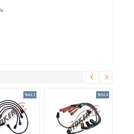
ır.
%63,2
%53,4