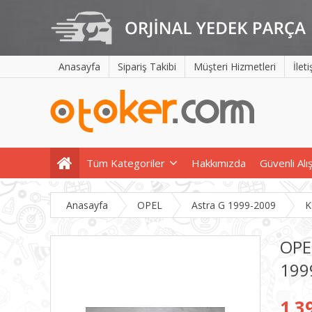
Anasayfa
Sipariş Takibi
Müşteri Hizmetleri
İlet
Tüm Kategoriler
Hakkımızda
Güvenli Alı
Anasayfa
OPEL
Astra G 1999-2009
K
OPE
199
1.3