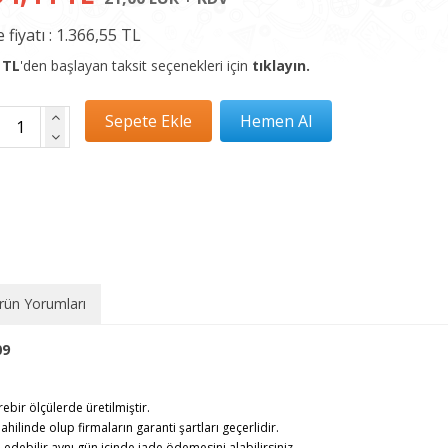
 fiyatı :
1.366,55 TL
 TL
'den başlayan taksit seçenekleri için
tıklayın.
rün Yorumları
09
rebir ölçülerde üretilmiştir.
ahilinde olup firmaların garanti şartları geçerlidir.
debilir,aynı gün içinde iade ödemesini alabilirsiniz.