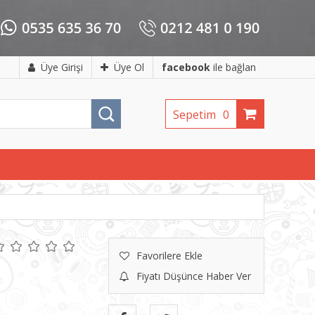
Üye Girişi
Üye Ol
facebook
ile bağlan
Sepetim
0
Favorilere Ekle
Fiyatı Düşünce Haber Ver