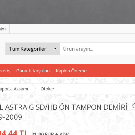
işim
şveriş
Garanti Koşulları
Kapida Ödeme
aporta Aksamı
Otoker
L ASTRA G SD/HB ÖN TAMPON DEMİRİ
9-2009
94,44 TL
21,00 EUR + KDV