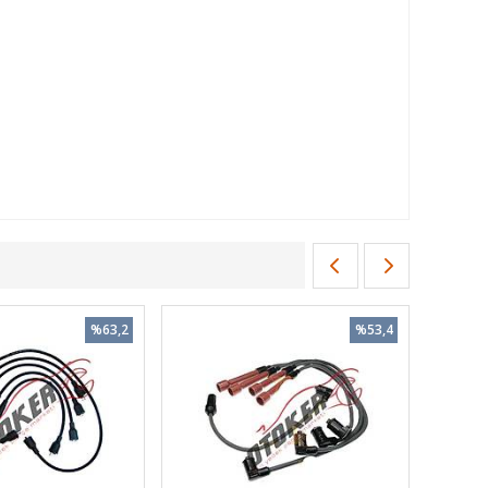
%63,2
%53,4