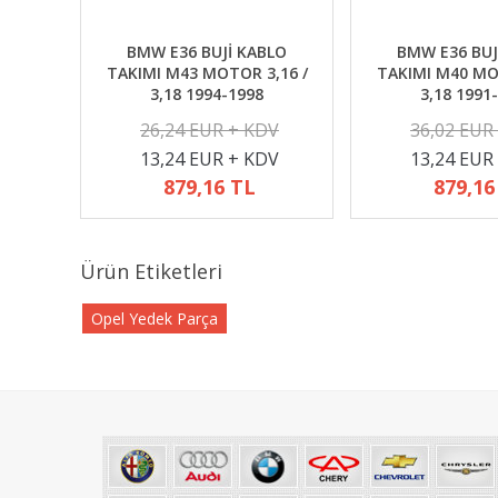
BMW E36 BUJİ KABLO
BMW E36 BUJ
TAKIMI M43 MOTOR 3,16 /
TAKIMI M40 MO
3,18 1994-1998
3,18 1991
26,24 EUR + KDV
36,02 EUR
13,24 EUR + KDV
13,24 EUR
879,16 TL
879,16
Ürün Etiketleri
Opel Yedek Parça