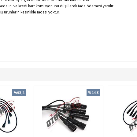
edelini ve kredi kart komisyonunu düşülerek iade ödemesi yapılır.
rünlerin kesinlikle iadesi yoktur.
%63,2
%24,8