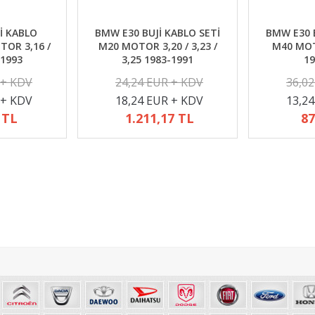
İ KABLO
BMW E30 BUJİ KABLO SETİ
BMW E30 B
TOR 3,16 /
M20 MOTOR 3,20 / 3,23 /
M40 MOTO
-1993
3,25 1983-1991
19
 + KDV
24,24 EUR + KDV
36,0
 + KDV
18,24 EUR + KDV
13,2
 TL
1.211,17 TL
87