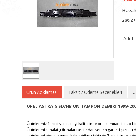
Havale
266,27
Adet
Ürün Açıklaması
Taksit / Ödeme Seçenekleri
Ü
OPEL ASTRA G SD/HB ÖN TAMPON DEMİRİ 1999-20
Ürünlerimiz 1. sınıf yan sanayi kalitesinde orjinal muadili olup bi
Ürünlerimiz ithalatçı firmalar tarafından verilen garanti şartları d
Ürünlerimizden memnun kalmadığınız taktirde 7 gün içinde iade e