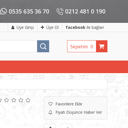
Üye Girişi
Üye Ol
facebook
ile bağlan
Sepetim
0
Favorilere Ekle
Fiyatı Düşünce Haber Ver