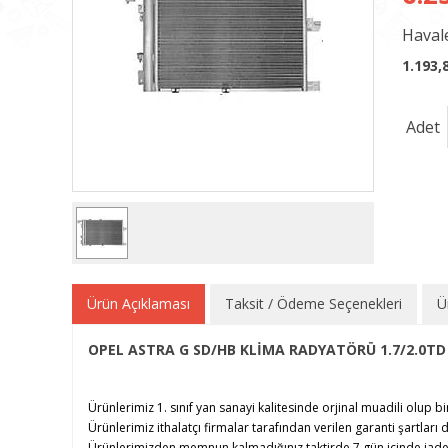
Havale
1.193,
Adet
Ürün Açıklaması
Taksit / Ödeme Seçenekleri
Ü
OPEL ASTRA G SD/HB KLİMA RADYATÖRÜ 1.7/2.0TD 
Ürünlerimiz 1. sınıf yan sanayi kalitesinde orjinal muadili olup bi
Ürünlerimiz ithalatçı firmalar tarafından verilen garanti şartları d
Ürünlerimizden memnun kalmadığınız taktirde 7 gün içinde iade e