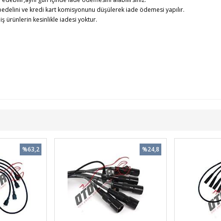
edelini ve kredi kart komisyonunu düşülerek iade ödemesi yapılır.
rünlerin kesinlikle iadesi yoktur.
%63,2
%24,8