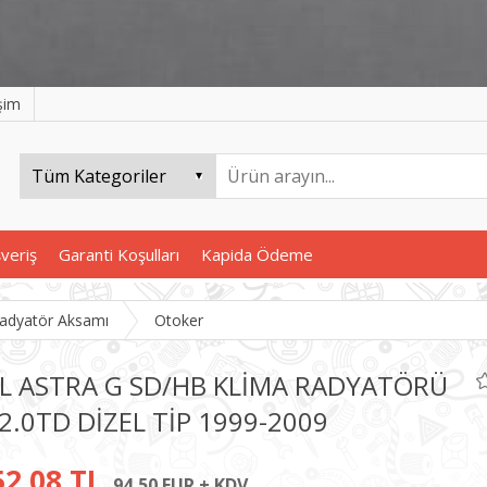
işim
şveriş
Garanti Koşulları
Kapida Ödeme
adyatör Aksamı
Otoker
L ASTRA G SD/HB KLİMA RADYATÖRÜ
/2.0TD DİZEL TİP 1999-2009
52,08 TL
94,50 EUR + KDV