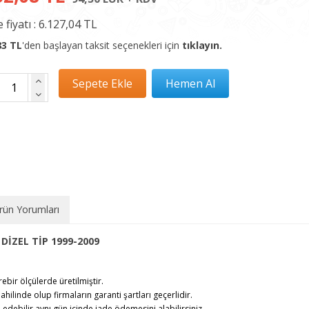
 fiyatı :
6.127,04 TL
83 TL
'den başlayan taksit seçenekleri için
tıklayın.
rün Yorumları
DİZEL TİP 1999-2009
rebir ölçülerde üretilmiştir.
ahilinde olup firmaların garanti şartları geçerlidir.
debilir,aynı gün içinde iade ödemesini alabilirsiniz.