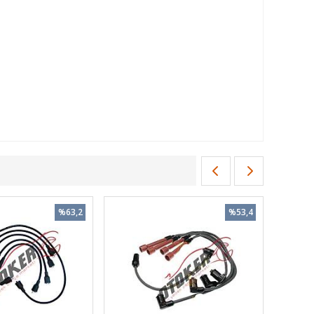
%63,2
%53,4