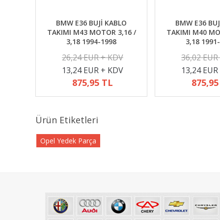
BMW E36 BUJİ KABLO
BMW E36 BUJ
TAKIMI M43 MOTOR 3,16 /
TAKIMI M40 MO
3,18 1994-1998
3,18 1991
26,24 EUR + KDV
36,02 EUR
13,24 EUR + KDV
13,24 EUR
875,95 TL
875,95
Ürün Etiketleri
Opel Yedek Parça