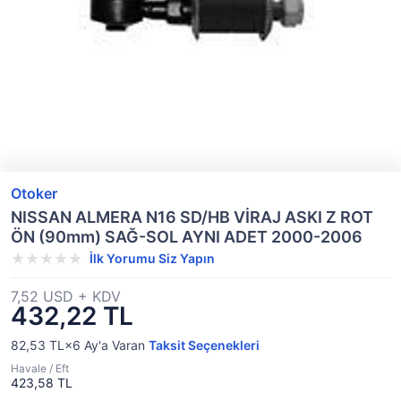
Otoker
NISSAN ALMERA N16 SD/HB VİRAJ ASKI Z ROT
ÖN (90mm) SAĞ-SOL AYNI ADET 2000-2006
İlk Yorumu Siz Yapın
7,52 USD + KDV
432,22 TL
82,53 TL×6
Ay'a Varan
Taksit Seçenekleri
Havale / Eft
423,58 TL