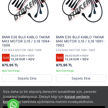
BMW E36 BUJİ KABLO TAKIMI
BMW E36 BUJİ KABLO TAKIMI
M43 MOTOR 3,16 / 3,18 1994-
M40 MOTOR 3,16 / 3,18 1991-
1998
1993
E36 M43 MOTOR 1994-1998
E36 M40 MOTOR 1991-1993
26,24 EUR + KDV
36,02 EUR + KDV
%49
%63
13,24 EUR + KDV
13,24 EUR + KDV
875,95 TL
875,95 TL
Sepete Ekle
Sepete Ekle
Size daha iyi bir alışveriş deneyimi sunabilmek için, çerezler
(cookies) kullanıyoruz. Detaylı bilgi için
kişisel verilerin
Nissan Yedek Parça
korunması
hakkında aydınlatma metnini inceleyebilirsiniz.