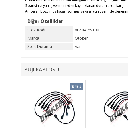
Siparişinizi yanlış vermenizden kaynaklanan durumlarda;kargo b
Ambalajı bozulmuş,hasar görmüş veya aracın üzerinde denenmiş ü
Diğer Özellikler
Stok Kodu
80604-YS100
Marka
Otoker
Stok Durumu
Var
BUJI KABLOSU
%49,5