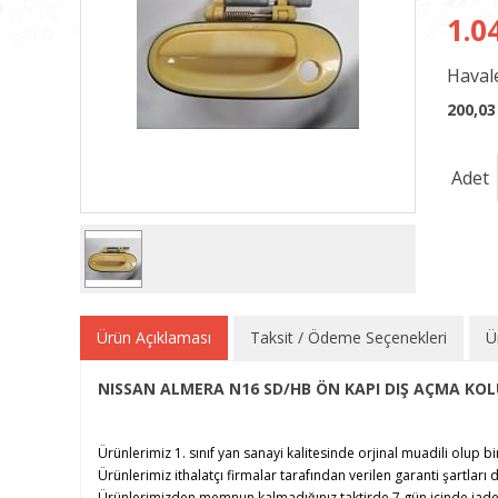
1.0
Havale
200,03
Adet
Ürün Açıklaması
Taksit / Ödeme Seçenekleri
Ü
NISSAN ALMERA N16 SD/HB ÖN KAPI DIŞ AÇMA KOLU
Ürünlerimiz 1. sınıf yan sanayi kalitesinde orjinal muadili olup bi
Ürünlerimiz ithalatçı firmalar tarafından verilen garanti şartları d
Ürünlerimizden memnun kalmadığınız taktirde 7 gün içinde iade e