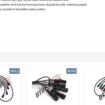
edelini ve kredi kart komisyonunu düşülerek iade ödemesi yapılır.
rünlerin kesinlikle iadesi yoktur.
%63,2
%24,8