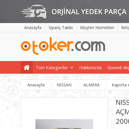
Anasayfa
Sipariş Takibi
Müşteri Hizmetleri
İlet
Tüm Kategoriler
Hakkımızda
Güvenli Alı
Anasayfa
NİSSAN
ALMERA
Kaporta 
NIS
AÇM
200