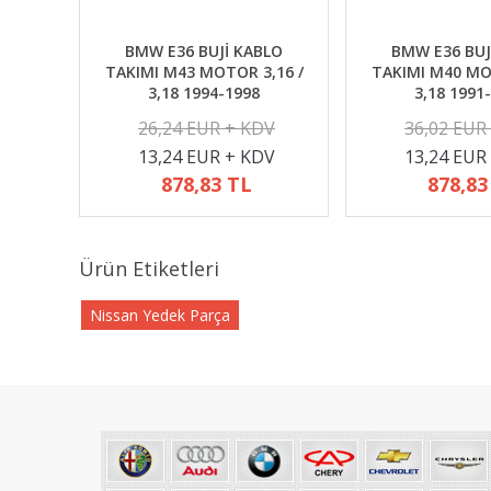
BMW E36 BUJİ KABLO
BMW E36 BUJ
TAKIMI M43 MOTOR 3,16 /
TAKIMI M40 MO
3,18 1994-1998
3,18 1991
26,24 EUR + KDV
36,02 EUR
13,24 EUR + KDV
13,24 EUR
878,83 TL
878,83
Ürün Etiketleri
Nissan Yedek Parça