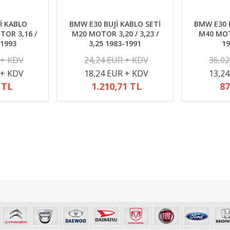
İ KABLO
BMW E30 BUJİ KABLO SETİ
BMW E30 B
TOR 3,16 /
M20 MOTOR 3,20 / 3,23 /
M40 MOTO
-1993
3,25 1983-1991
19
 + KDV
24,24 EUR + KDV
36,0
 + KDV
18,24 EUR + KDV
13,2
 TL
1.210,71 TL
87