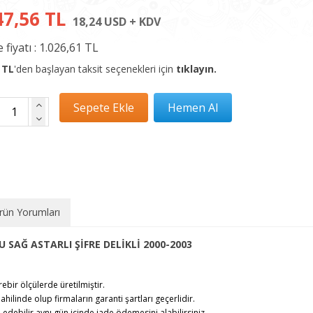
47,56 TL
18,24 USD + KDV
 fiyatı :
1.026,61 TL
 TL
'den başlayan taksit seçenekleri için
tıklayın.
rün Yorumları
 SAĞ ASTARLI ŞİFRE DELİKLİ 2000-2003
rebir ölçülerde üretilmiştir.
ahilinde olup firmaların garanti şartları geçerlidir.
debilir,aynı gün içinde iade ödemesini alabilirsiniz.