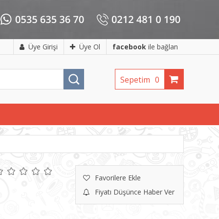
Üye Girişi
Üye Ol
facebook
ile bağlan
Sepetim
0
Favorilere Ekle
Fiyatı Düşünce Haber Ver