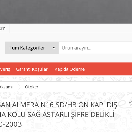
işim
şveriş
Garanti Koşulları
Kapida Ödeme
Aksamı
Otoker
SAN ALMERA N16 SD/HB ÖN KAPI DIŞ
A KOLU SAĞ ASTARLI ŞİFRE DELİKLİ
0-2003