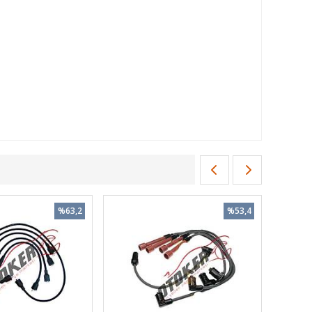
%63,2
%53,4