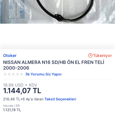
Otoker
Tükeniyor
NISSAN ALMERA N16 SD/HB ÖN EL FREN TELİ
2000-2006
İlk Yorumu Siz Yapın
19,99 USD + KDV
1.144,07 TL
218,46 TL×6
Ay'a Varan
Taksit Seçenekleri
Havale / Eft
1.121,19 TL