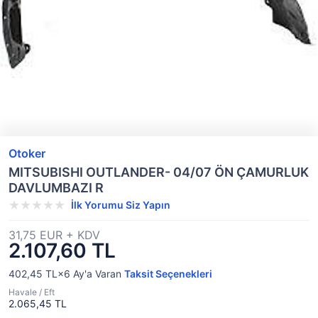
Otoker
MITSUBISHI OUTLANDER- 04/07 ÖN ÇAMURLUK
DAVLUMBAZI R
İlk Yorumu Siz Yapın
31,75 EUR + KDV
2.107,60 TL
402,45 TL×6
Ay'a Varan
Taksit Seçenekleri
Havale / Eft
2.065,45 TL