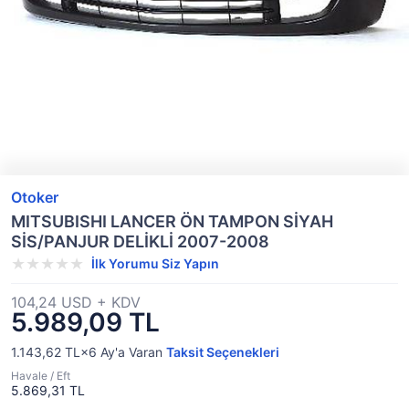
Otoker
MITSUBISHI LANCER ÖN TAMPON SİYAH
SİS/PANJUR DELİKLİ 2007-2008
İlk Yorumu Siz Yapın
104,24 USD + KDV
5.989,09 TL
1.143,62 TL×6
Ay'a Varan
Taksit Seçenekleri
Havale / Eft
5.869,31 TL