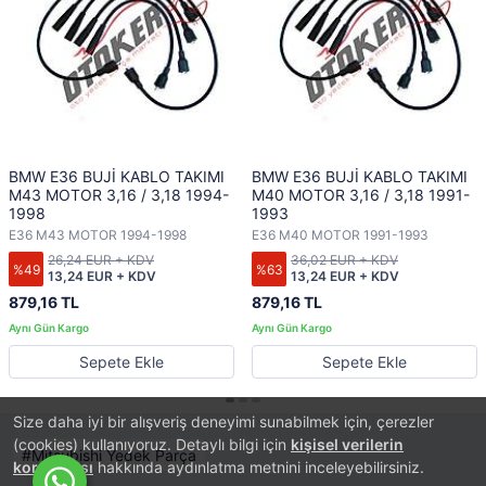
BMW E36 BUJİ KABLO TAKIMI
BMW E36 BUJİ KABLO TAKIMI
M43 MOTOR 3,16 / 3,18 1994-
M40 MOTOR 3,16 / 3,18 1991-
1998
1993
E36 M43 MOTOR 1994-1998
E36 M40 MOTOR 1991-1993
26,24 EUR + KDV
36,02 EUR + KDV
%49
%63
13,24 EUR + KDV
13,24 EUR + KDV
879,16 TL
879,16 TL
Sepete Ekle
Sepete Ekle
Size daha iyi bir alışveriş deneyimi sunabilmek için, çerezler
(cookies) kullanıyoruz. Detaylı bilgi için
kişisel verilerin
Mitsubishi Yedek Parça
korunması
hakkında aydınlatma metnini inceleyebilirsiniz.