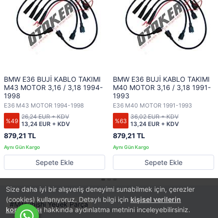
BMW E36 BUJİ KABLO TAKIMI
BMW E36 BUJİ KABLO TAKIMI
M43 MOTOR 3,16 / 3,18 1994-
M40 MOTOR 3,16 / 3,18 1991-
1998
1993
E36 M43 MOTOR 1994-1998
E36 M40 MOTOR 1991-1993
26,24 EUR + KDV
36,02 EUR + KDV
%49
%63
13,24 EUR + KDV
13,24 EUR + KDV
879,21 TL
879,21 TL
Sepete Ekle
Sepete Ekle
Size daha iyi bir alışveriş deneyimi sunabilmek için, çerezler
(cookies) kullanıyoruz. Detaylı bilgi için
kişisel verilerin
Mitsubishi Yedek Parça
korunması
hakkında aydınlatma metnini inceleyebilirsiniz.