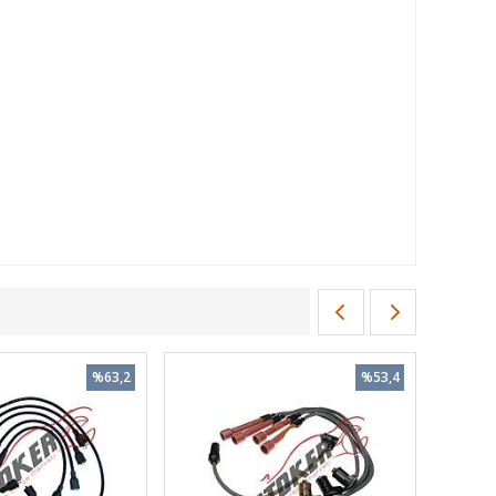
%63,2
%53,4