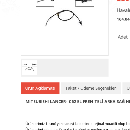
Havale
164,04
Adet
Ürün Açıklaması
Taksit / Ödeme Seçenekleri
Ü
MITSUBISHI LANCER- C62 EL FREN TELİ ARKA SAĞ HI
Ürünlerimiz 1. sınıf yan sanayi kalitesinde orjinal muadili olup bi
Ürünlerimiz ithalatçı firmalar tarafından verilen garanti şartları d