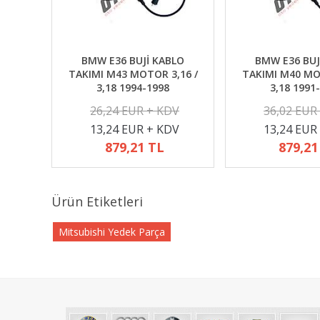
BMW E36 BUJİ KABLO
BMW E36 BUJ
TAKIMI M43 MOTOR 3,16 /
TAKIMI M40 MO
3,18 1994-1998
3,18 1991
26,24 EUR + KDV
36,02 EUR
13,24 EUR + KDV
13,24 EUR
879,21 TL
879,21
Ürün Etiketleri
Mitsubishi Yedek Parça