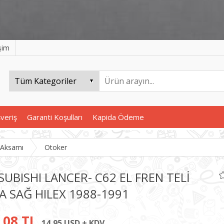
işim
şveriş
Garanti Koşulları
Kapida Ödeme
 Aksamı
Otoker
SUBISHI LANCER- C62 EL FREN TELİ
A SAĞ HILEX 1988-1991
,08 TL
14,95 USD + KDV