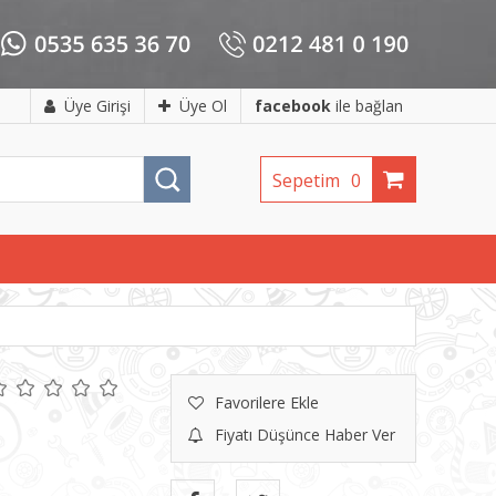
Üye Girişi
Üye Ol
facebook
ile bağlan
Sepetim
0
Favorilere Ekle
Fiyatı Düşünce Haber Ver