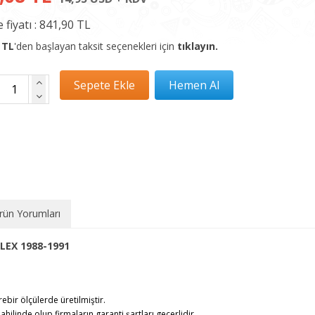
 fiyatı :
841,90 TL
 TL
'den başlayan taksit seçenekleri için
tıklayın.
rün Yorumları
LEX 1988-1991
rebir ölçülerde üretilmiştir.
ahilinde olup firmaların garanti şartları geçerlidir.