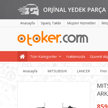
Anasayfa
Sipariş Takibi
Müşteri Hizmetleri
İlet
Tüm Kategoriler
Hakkımızda
Güvenli Alı
Anasayfa
MITSUBISHI
LANCER
Fren
MIT
ARK
859