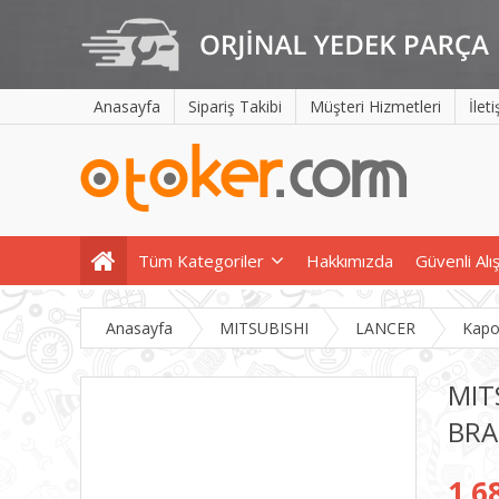
Anasayfa
Sipariş Takibi
Müşteri Hizmetleri
İlet
Tüm Kategoriler
Hakkımızda
Güvenli Alı
Anasayfa
MITSUBISHI
LANCER
Kapo
MIT
BRA
1.6