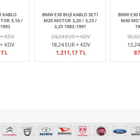
İ KABLO
BMW E30 BUJİ KABLO SETİ
BMW E30 B
TOR 3,16 /
M20 MOTOR 3,20 / 3,23 /
M40 MOTO
-1993
3,25 1983-1991
19
 + KDV
24,24 EUR + KDV
36,0
 + KDV
18,24 EUR + KDV
13,2
 TL
1.211,17 TL
87