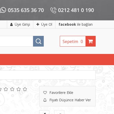
Üye Girişi
Üye Ol
facebook
ile bağlan
Sepetim
0
Favorilere Ekle
Fiyatı Düşünce Haber Ver