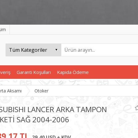
işim
şveriş
Garanti Koşulları
Kapida Ödeme
rta Aksamı
Otoker
SUBISHI LANCER ARKA TAMPON
KETİ SAĞ 2004-2006
89,17 TL
29,40 USD + KDV