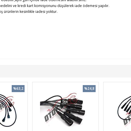
edelini ve kredi kart komisyonunu düşülerek iade ödemesi yapılır.
rünlerin kesinlikle iadesi yoktur.
%63,2
%24,8