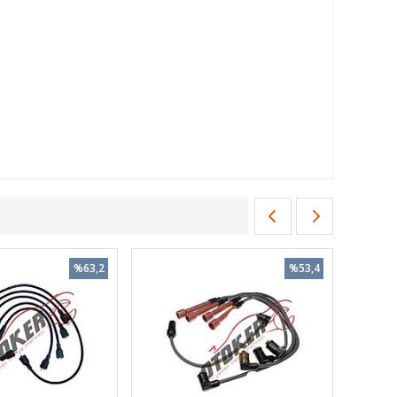
%63,2
%53,4