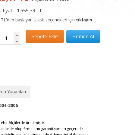
 fiyatı :
1.655,39 TL
 TL
'den başlayan taksit seçenekleri için
tıklayın.
rün Yorumları
004-2006
rebir ölçülerde üretilmiştir.
ahilinde olup firmaların garanti şartları geçerlidir.
debilir,aynı gün içinde iade ödemesini alabilirsiniz.