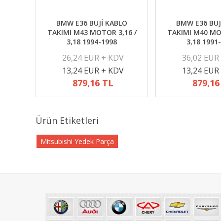
BMW E36 BUJİ KABLO
BMW E36 BUJ
TAKIMI M43 MOTOR 3,16 /
TAKIMI M40 MO
3,18 1994-1998
3,18 1991
26,24 EUR + KDV
36,02 EUR
13,24 EUR + KDV
13,24 EUR
879,16 TL
879,16
Ürün Etiketleri
Mitsubishi Yedek Parça