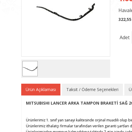
Havale
322,55
Adet
Ürün Açıklaması
Taksit / Ödeme Seçenekleri
Ü
MITSUBISHI LANCER ARKA TAMPON BRAKETİ SAĞ 2
Ürünlerimiz 1. sınıf yan sanayi kalitesinde orjinal muadili olup bi
Ürünlerimiz ithalatçı firmalar tarafından verilen garanti şartları d
Ürünlerimizden memnun kalmadığınız taktirde 7 gün içinde iade e