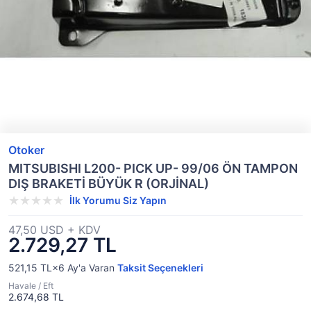
Otoker
MITSUBISHI L200- PICK UP- 99/06 ÖN TAMPON
DIŞ BRAKETİ BÜYÜK R (ORJİNAL)
İlk Yorumu Siz Yapın
47,50 USD + KDV
2.729,27 TL
521,15 TL×6
Ay'a Varan
Taksit Seçenekleri
Havale / Eft
2.674,68 TL