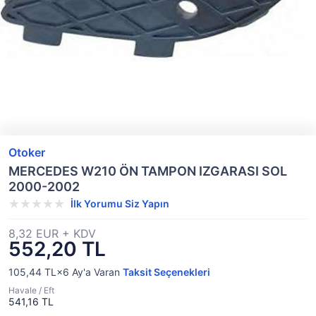
Otoker
MERCEDES W210 ÖN TAMPON IZGARASI SOL
2000-2002
İlk Yorumu Siz Yapın
8,32 EUR + KDV
552,20 TL
105,44 TL×6
Ay'a Varan
Taksit Seçenekleri
Havale / Eft
541,16 TL