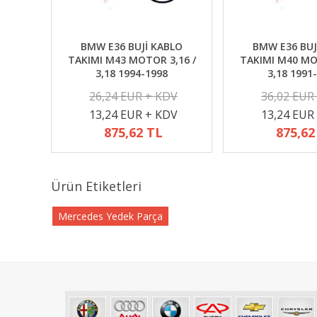
BMW E36 BUJİ KABLO
BMW E36 BUJ
TAKIMI M43 MOTOR 3,16 /
TAKIMI M40 MO
3,18 1994-1998
3,18 1991
26,24 EUR + KDV
36,02 EUR
13,24 EUR + KDV
13,24 EUR
875,62 TL
875,62
Ürün Etiketleri
Mercedes Yedek Parça