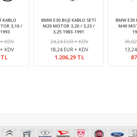
İ KABLO
BMW E30 BUJİ KABLO SETİ
BMW E30 B
TOR 3,16 /
M20 MOTOR 3,20 / 3,23 /
M40 MOTO
-1993
3,25 1983-1991
19
 + KDV
24,24 EUR + KDV
36,0
 + KDV
18,24 EUR + KDV
13,2
 TL
1.206,29 TL
87