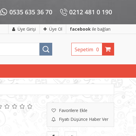
Üye Girişi
Üye Ol
facebook
ile bağlan
Sepetim
0
Favorilere Ekle
Fiyatı Düşünce Haber Ver