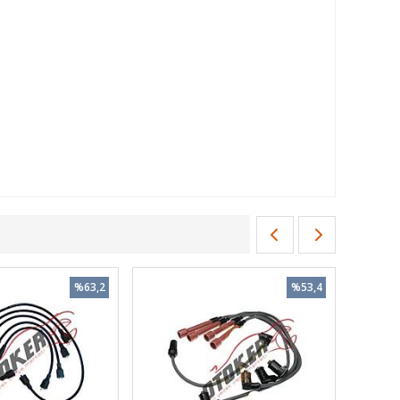
%63,2
%53,4