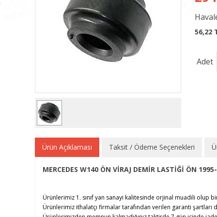
Havale
56,22 
Adet
Ürün Açıklaması
Taksit / Ödeme Seçenekleri
Ü
MERCEDES W140 ÖN VİRAJ DEMİR LASTİĞİ ÖN 1995-
Ürünlerimiz 1. sınıf yan sanayi kalitesinde orjinal muadili olup bi
Ürünlerimiz ithalatçı firmalar tarafından verilen garanti şartları d
Ürünlerimizden memnun kalmadığınız taktirde 7 gün içinde iade e