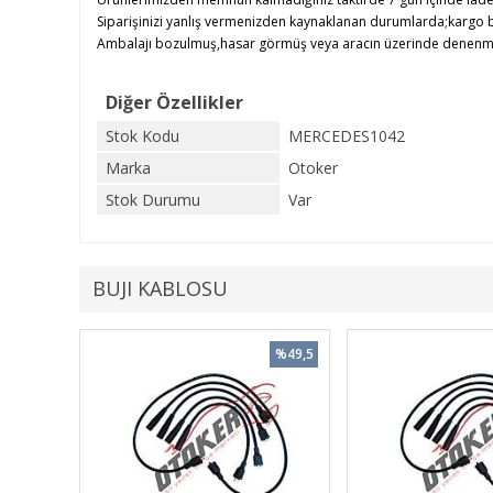
Siparişinizi yanlış vermenizden kaynaklanan durumlarda;kargo b
Ambalajı bozulmuş,hasar görmüş veya aracın üzerinde denenmiş ü
Diğer Özellikler
Stok Kodu
MERCEDES1042
Marka
Otoker
Stok Durumu
Var
BUJI KABLOSU
%49,5