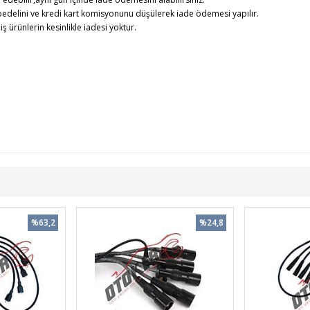
edelini ve kredi kart komisyonunu düşülerek iade ödemesi yapılır.
rünlerin kesinlikle iadesi yoktur.
%63,2
%24,8