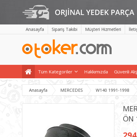
Anasayfa
Sipariş Takibi
Müşteri Hizmetleri
İlet
Tüm Kategoriler
Hakkımızda
Güvenli Alı
Anasayfa
MERCEDES
W140 1991-1998
MER
ÖN 
294