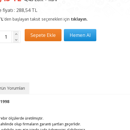
 fiyatı :
288,54 TL
TL
'den başlayan taksit seçenekleri için
tıklayın.
rün Yorumları
1998
rebir ölçülerde üretilmiştir.
ahilinde olup firmaların garanti şartları geçerlidir.
debilir,aynı gün içinde iade ödemesini alabilirsiniz.