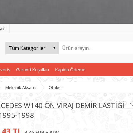
işim
şveriş
Garanti Koşulları
Kapida Ödeme
Mekanik Aksamı
Otoker
CEDES W140 ÖN VİRAJ DEMİR LASTİĞİ
1995-1998
,43 TL
4,45 EUR + KDV