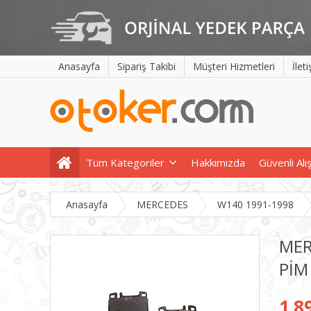
Anasayfa
Sipariş Takibi
Müşteri Hizmetleri
İlet
Tüm Kategoriler
Hakkımızda
Güvenli Alı
Anasayfa
MERCEDES
W140 1991-1998
MER
PİM
1.8