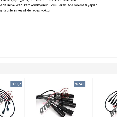
edelini ve kredi kart komisyonunu düşülerek iade ödemesi yapılır.
rünlerin kesinlikle iadesi yoktur.
%63,2
%24,8