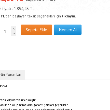
 fiyatı :
1.854,45 TL
 TL
'den başlayan taksit seçenekleri için
tıklayın.
rün Yorumları
1994
rebir ölçülerde üretilmiştir.
ahilinde olup firmaların garanti şartları geçerlidir.
debilir,aynı gün içinde iade ödemesini alabilirsiniz.