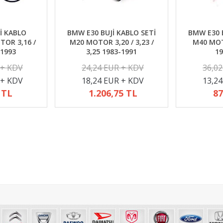
İ KABLO
BMW E30 BUJİ KABLO SETİ
BMW E30 B
TOR 3,16 /
M20 MOTOR 3,20 / 3,23 /
M40 MOTO
-1993
3,25 1983-1991
19
 + KDV
24,24 EUR + KDV
36,0
 + KDV
18,24 EUR + KDV
13,2
 TL
1.206,75 TL
87