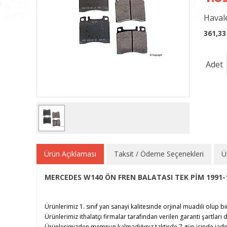
Havale
361,33
Adet
Ürün Açıklaması
Taksit / Ödeme Seçenekleri
Ü
MERCEDES W140 ÖN FREN BALATASI TEK PİM 1991-
Ürünlerimiz 1. sınıf yan sanayi kalitesinde orjinal muadili olup bi
Ürünlerimiz ithalatçı firmalar tarafından verilen garanti şartları d
Ürünlerimizden memnun kalmadığınız taktirde 7 gün içinde iade e