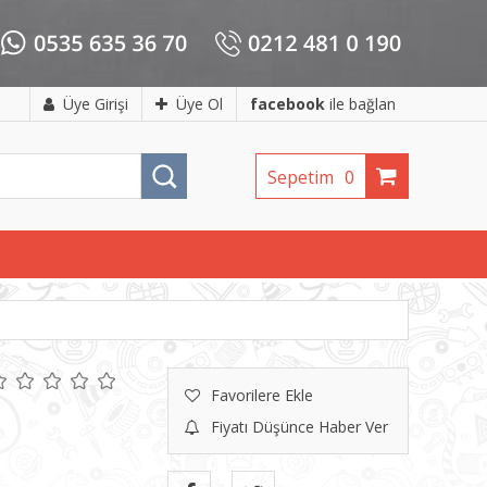
Üye Girişi
Üye Ol
facebook
ile bağlan
Sepetim
0
Favorilere Ekle
Fiyatı Düşünce Haber Ver