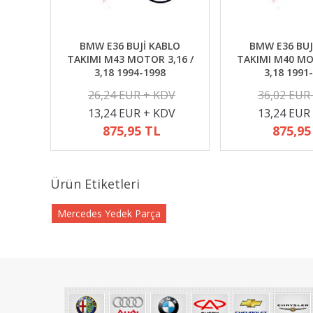
BMW E36 BUJİ KABLO
BMW E36 BUJ
TAKIMI M43 MOTOR 3,16 /
TAKIMI M40 MO
3,18 1994-1998
3,18 1991
26,24 EUR + KDV
36,02 EUR
13,24 EUR + KDV
13,24 EUR
875,95 TL
875,95
Ürün Etiketleri
Mercedes Yedek Parça