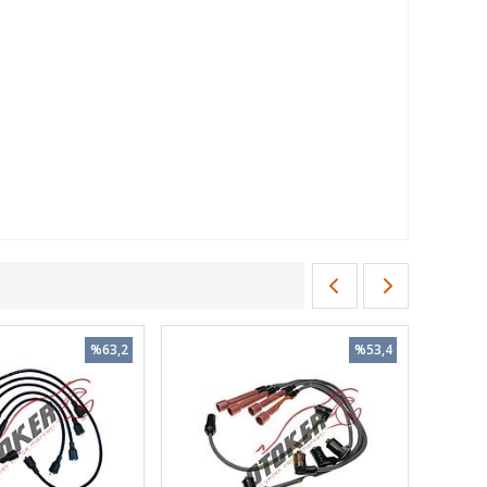
%63,2
%53,4