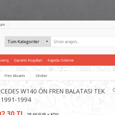
işim
şveriş
Garanti Koşulları
Kapida Ödeme
Fren Aksamı
Otoker
CEDES W140 ÖN FREN BALATASI TEK
 1991-1994
92,30 TL
28,60 EUR + KDV