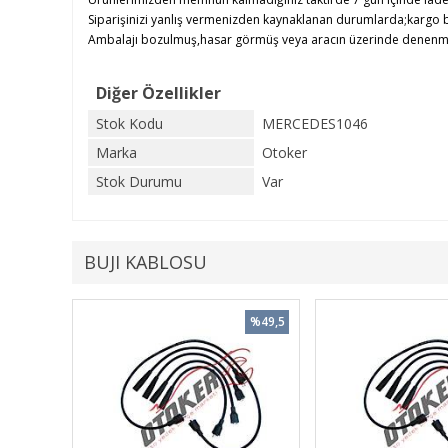
Siparişinizi yanlış vermenizden kaynaklanan durumlarda;kargo b
Ambalajı bozulmuş,hasar görmüş veya aracın üzerinde denenmiş ü
Diğer Özellikler
Stok Kodu
MERCEDES1046
Marka
Otoker
Stok Durumu
Var
BUJI KABLOSU
%49,5