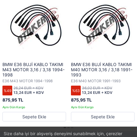
BMW E36 BUJİ KABLO TAKIMI
BMW E36 BUJİ KABLO TAKIMI
M43 MOTOR 3,16 / 3,18 1994-
M40 MOTOR 3,16 / 3,18 1991-
1998
1993
E36 M43 MOTOR 1994-1998
E36 M40 MOTOR 1991-1993
26,24 EUR + KDV
36,02 EUR + KDV
%49
%63
13,24 EUR + KDV
13,24 EUR + KDV
875,95 TL
875,95 TL
Sepete Ekle
Sepete Ekle
Size daha iyi bir alışveriş deneyimi sunabilmek için, çerezler