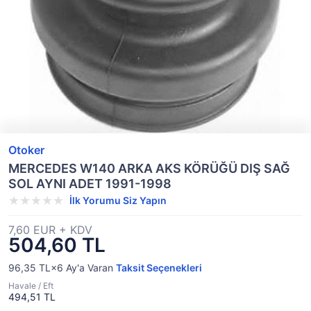
Otoker
MERCEDES W140 ARKA AKS KÖRÜĞÜ DIŞ SAĞ
SOL AYNI ADET 1991-1998
İlk Yorumu Siz Yapın
7,60 EUR + KDV
504,60 TL
96,35 TL×6
Ay'a Varan
Taksit Seçenekleri
Havale / Eft
494,51 TL