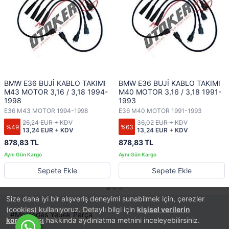
BMW E36 BUJİ KABLO TAKIMI
BMW E36 BUJİ KABLO TAKIMI
M43 MOTOR 3,16 / 3,18 1994-
M40 MOTOR 3,16 / 3,18 1991-
1998
1993
E36 M43 MOTOR 1994-1998
E36 M40 MOTOR 1991-1993
26,24 EUR + KDV
36,02 EUR + KDV
%49
%63
13,24 EUR + KDV
13,24 EUR + KDV
878,83 TL
878,83 TL
Sepete Ekle
Sepete Ekle
Size daha iyi bir alışveriş deneyimi sunabilmek için, çerezler
(cookies) kullanıyoruz. Detaylı bilgi için
kişisel verilerin
Mercedes Yedek Parça
korunması
hakkında aydınlatma metnini inceleyebilirsiniz.